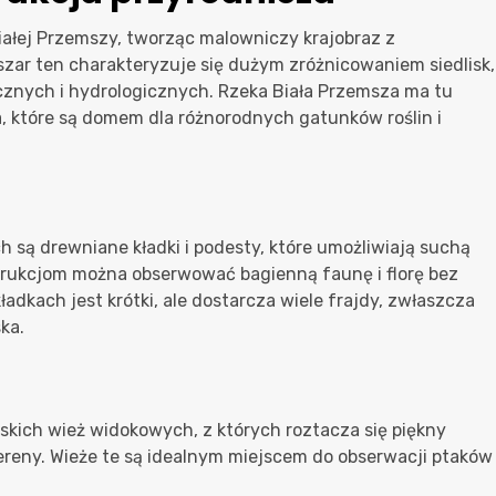
iałej Przemszy, tworząc malowniczy krajobraz z
szar ten charakteryzuje się dużym zróżnicowaniem siedlisk,
znych i hydrologicznych. Rzeka Biała Przemsza ma tu
a, które są domem dla różnorodnych gatunków roślin i
 są drewniane kładki i podesty, które umożliwiają suchą
strukcjom można obserwować bagienną faunę i florę bez
ładkach jest krótki, ale dostarcza wiele frajdy, zwłaszcza
ka.
iskich wież widokowych, z których roztacza się piękny
ereny. Wieże te są idealnym miejscem do obserwacji ptaków