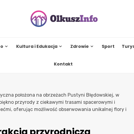
to
Kultura i Edukacja
Zdrowie
Sport
Tury
Kontakt
yczna położona na obrzeżach Pustyni Błędowskiej, w
e piękno przyrody z ciekawymi trasami spacerowymi i
iećmi, oferując możliwość obserwowania unikalnej flory i
rakcja przyrodnicza