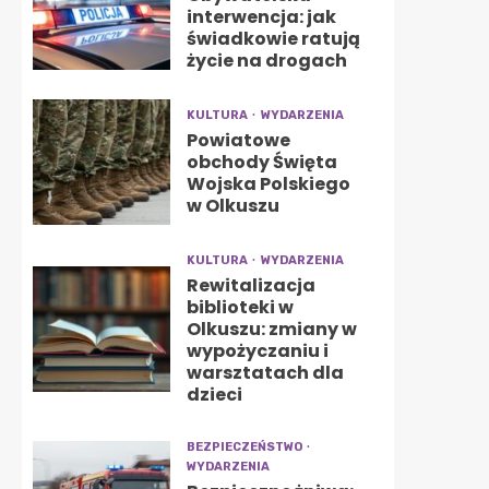
interwencja: jak
świadkowie ratują
życie na drogach
KULTURA
WYDARZENIA
Powiatowe
obchody Święta
Wojska Polskiego
w Olkuszu
KULTURA
WYDARZENIA
Rewitalizacja
biblioteki w
Olkuszu: zmiany w
wypożyczaniu i
warsztatach dla
dzieci
BEZPIECZEŃSTWO
WYDARZENIA