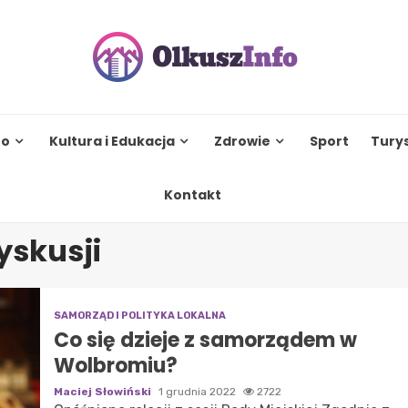
to
Kultura i Edukacja
Zdrowie
Sport
Tury
Kontakt
yskusji
SAMORZĄD I POLITYKA LOKALNA
Co się dzieje z samorządem w
Wolbromiu?
Maciej Słowiński
1 grudnia 2022
2722