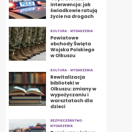
interwencja: jak
świadkowie ratują
życie na drogach
KULTURA
WYDARZENIA
Powiatowe
obchody Święta
Wojska Polskiego
w Olkuszu
KULTURA
WYDARZENIA
Rewitalizacja
biblioteki w
Olkuszu: zmiany w
wypożyczaniu i
warsztatach dla
dzieci
BEZPIECZEŃSTWO
WYDARZENIA