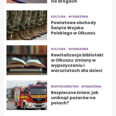
na drogach
KULTURA
WYDARZENIA
Powiatowe obchody
Święta Wojska
Polskiego w Olkuszu
KULTURA
WYDARZENIA
Rewitalizacja biblioteki
w Olkuszu: zmiany w
wypożyczaniu i
warsztatach dla dzieci
BEZPIECZEŃSTWO
WYDARZENIA
Bezpieczne żniwa: jak
uniknąć pożarów na
polach?