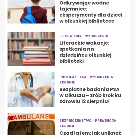
Odkrywając wodne
tajemnice:
eksperymenty dla dzieci
w olkuskiej bibliotece
LITERATURA
WYDARZENIA
Literackie wakacje:
spotkania na
dziedzińcu olkuskiej
biblioteki
PROFILAKTYKA
WYDARZENIA
ZDROWIE
Bezpłatne badania PSA
w Olkuszu – zrób krok ku
zdrowiu 12 sierpnia!
BEZPIECZEŃSTWO
PREWENCJA
ZDROWIE
Czad latem: jak uniknąć