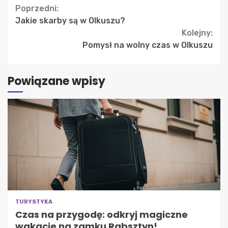
Continue
Poprzedni:
Jakie skarby są w Olkuszu?
Reading
Kolejny:
Pomysł na wolny czas w Olkuszu
Powiązane wpisy
TURYSTYKA
Czas na przygodę: odkryj magiczne
wakacje na zamku Rabsztyn!