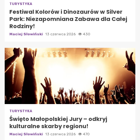
TURYSTYKA
Festiwal Kolorów i Dinozaurów w Silver
Park: Niezapomniana Zabawa dla Całej
Rodziny!
Maciej Słowiński
13 czerwca 2026
430
TURYSTYKA
Święto Małopolskiej Jury – odkryj
kulturalne skarby regionu!
Maciej Słowiński
13 czerwca 2026
470