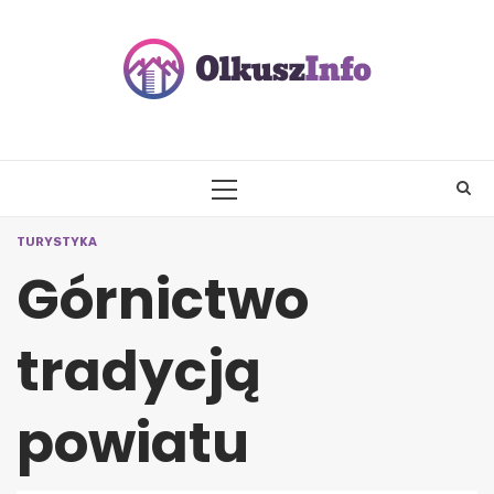
Skip
to
content
PRIMARY
MENU
TURYSTYKA
Górnictwo
tradycją
powiatu