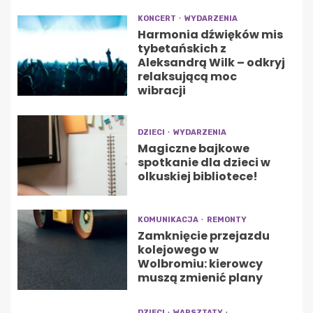
KONCERT
WYDARZENIA
Harmonia dźwięków mis
tybetańskich z
Aleksandrą Wilk – odkryj
relaksującą moc
wibracji
DZIECI
WYDARZENIA
Magiczne bajkowe
spotkanie dla dzieci w
olkuskiej bibliotece!
KOMUNIKACJA
REMONTY
Zamknięcie przejazdu
kolejowego w
Wolbromiu: kierowcy
muszą zmienić plany
DZIECI
WARSZTATY