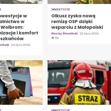
E
INWESTYCJE
nwestycje w
Olkusz zyska nową
alnictwo w
remizę OSP dzięki
 Wolbrom:
wsparciu z Małopolski
izacja i komfort
Maciej Słowiński
22 lipca 2026
eszkańców
86
wiński
24 lipca 2026
E
INWESTYCJE