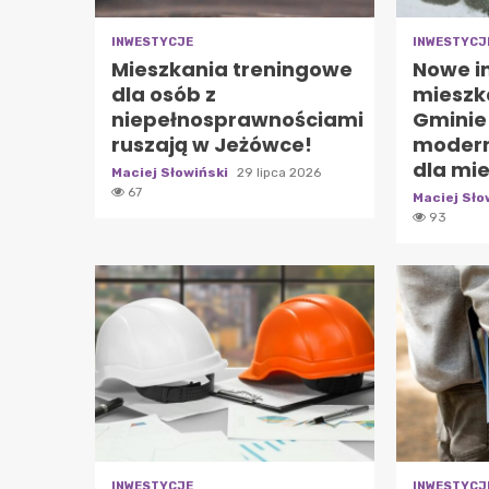
INWESTYCJE
INWESTYCJ
Mieszkania treningowe
Nowe i
dla osób z
mieszk
niepełnosprawnościami
Gminie
ruszają w Jeżówce!
modern
dla mi
Maciej Słowiński
29 lipca 2026
67
Maciej Sło
93
INWESTYCJE
INWESTYCJ