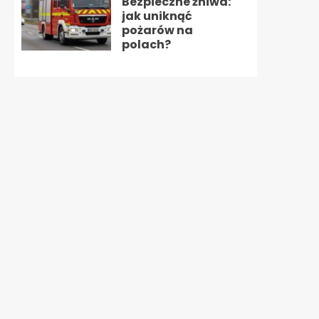
Bezpieczne żniwa:
jak uniknąć
pożarów na
polach?