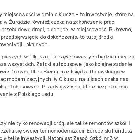
y miejscowości w gminie Klucze – to inwestycje, które na
a w Żuradzie również czeka na zakończenie prac
 przebudowę drogi, biegnącej w miejscowości Bukowno,
e przedsięwzięcie do dokończenia, to tutaj środki
westycji Lokalnych.
 pieszych w Olkuszu. Ta część inwestycji będzie miała za
s wszystkich. Zatoki autobusowe, jako kolejne zadanie
owie Dolnym. Ulice Biema oraz księdza Gajewskiego w
rac modernizacyjnych. W Olkuszu na ulicach czeka nas
k autobusowych. Przedsięwzięcia, które bezpośrednio
anie z Polskiego Ładu.
y nie tylko renowacji dróg, ale także remontów szkół. I
oczeka się swojej termomodernizacji. Europejski Fundusz
ję tejże inwestycji. Natomiast Zespół Szkół nr 3 w