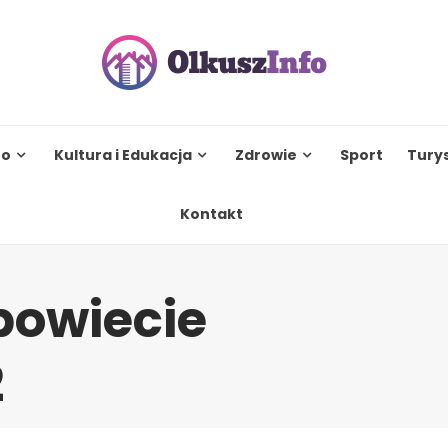
to
Kultura i Edukacja
Zdrowie
Sport
Tury
Kontakt
powiecie
2