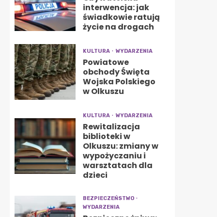
interwencja: jak
świadkowie ratują
życie na drogach
KULTURA
WYDARZENIA
Powiatowe
obchody Święta
Wojska Polskiego
w Olkuszu
KULTURA
WYDARZENIA
Rewitalizacja
biblioteki w
Olkuszu: zmiany w
wypożyczaniu i
warsztatach dla
dzieci
BEZPIECZEŃSTWO
WYDARZENIA