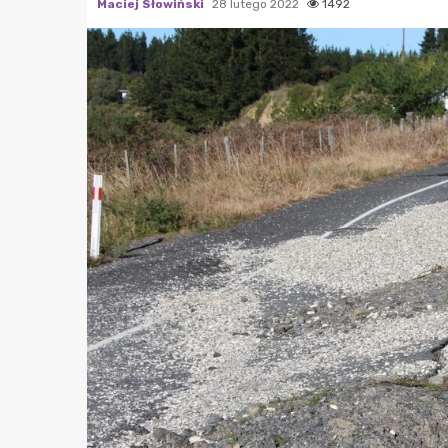
Maciej Słowiński
28 lutego 2022
1492