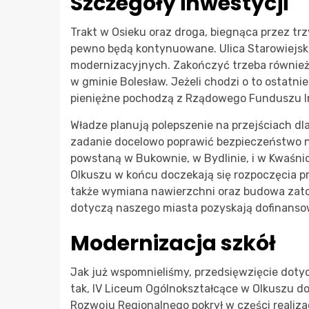
Szczegóły inwestycji
Trakt w Osieku oraz droga, biegnąca przez trz
pewno będą kontynuowane. Ulica Starowiejsk
modernizacyjnych. Zakończyć trzeba również
w gminie Bolesław. Jeżeli chodzi o to ostatni
pieniężne pochodzą z Rządowego Funduszu In
Władze planują polepszenie na przejściach dla
zadanie docelowo poprawić bezpieczeństwo na
powstaną w Bukownie, w Bydlinie, i w Kwaśni
Olkuszu w końcu doczekają się rozpoczęcia p
także wymiana nawierzchni oraz budowa zato
dotyczą naszego miasta pozyskają dofinansow
Modernizacja szkół
Jak już wspomnieliśmy, przedsięwzięcie dotycz
tak, IV Liceum Ogólnokształcące w Olkuszu d
Rozwoju Regionalnego pokrył w części realizac