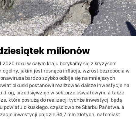
dziesiątek milionów
2020 roku w całym kraju borykamy się z kryzysem
ogólny, jakim jest rosnąca inflacja, wzrost bezrobocia w
onawirusa bardzo szybko odbije się na mniejszych
owiat olkuski postanowił realizować dalsze inwestycje na
 dróg, przedsięwzięć w sektorze oświatowym, a także
e, które posłużą do realizacji tychże inwestycji będą
u powiatu olkuskiego, częściowo ze Skarbu Państwa, a
izacje inwestycji pójdzie 34,7 mln złotych, natomiast