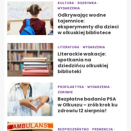
KULTURA
ROZRYWKA
WYDARZENIA
Odkrywając wodne
tajemnice:
eksperymenty dla dzieci
w olkuskiej bibliotece
LITERATURA
WYDARZENIA
Literackie wakacje:
spotkania na
dziedzińcu olkuskiej
biblioteki
PROFILAKTYKA
WYDARZENIA
ZDROWIE
Bezpłatne badania PSA
w Olkuszu – zrób krok ku
zdrowiu 12 sierpnia!
BEZPIECZEŃSTWO
PREWENCJA