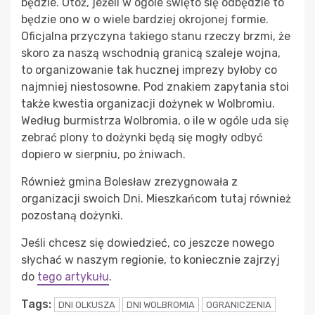
będzie. Otóż, jeżeli w ogóle święto się odbędzie to
będzie ono w o wiele bardziej okrojonej formie.
Oficjalna przyczyna takiego stanu rzeczy brzmi, że
skoro za naszą wschodnią granicą szaleje wojna,
to organizowanie tak hucznej imprezy byłoby co
najmniej niestosowne. Pod znakiem zapytania stoi
także kwestia organizacji dożynek w Wolbromiu.
Według burmistrza Wolbromia, o ile w ogóle uda się
zebrać plony to dożynki będą się mogły odbyć
dopiero w sierpniu, po żniwach.
Również gmina Bolesław zrezygnowała z
organizacji swoich Dni. Mieszkańcom tutaj również
pozostaną dożynki.
Jeśli chcesz się dowiedzieć, co jeszcze nowego
słychać w naszym regionie, to koniecznie zajrzyj
do
tego artykułu
.
Tags:
DNI OLKUSZA
DNI WOLBROMIA
OGRANICZENIA