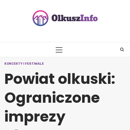
Skip
to
content
PRIMARY
MENU
KONCERTY I FESTIWALE
Powiat olkuski:
Ograniczone
imprezy