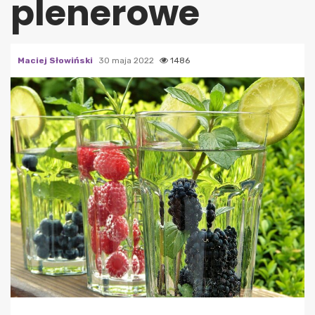
plenerowe
Maciej Słowiński
30 maja 2022
1486