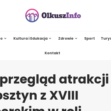
to
Kultura i Edukacja
Zdrowie
Sport
Tury
Kontakt
rzegląd atrakcji
ztyn z XVIII