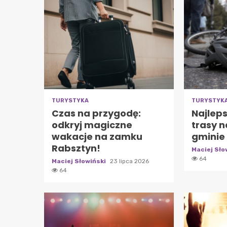
TURYSTYKA
TURYSTYK
Czas na przygodę:
Najlep
odkryj magiczne
trasy 
wakacje na zamku
gminie
Rabsztyn!
Maciej Sło
64
Maciej Słowiński
23 lipca 2026
64