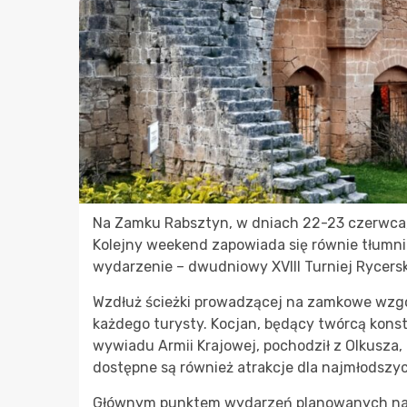
Na Zamku Rabsztyn, w dniach 22-23 czerwca,
Kolejny weekend zapowiada się równie tłumnie
wydarzenie – dwudniowy XVIII Turniej Rycerski,
Wzdłuż ścieżki prowadzącej na zamkowe wzgó
każdego turysty. Kocjan, będący twórcą kons
wywiadu Armii Krajowej, pochodził z Olkusza,
dostępne są również atrakcje dla najmłodszych
Głównym punktem wydarzeń planowanych na so