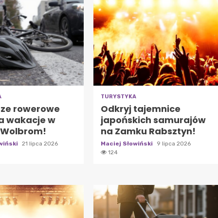
A
TURYSTYKA
sze rowerowe
Odkryj tajemnice
na wakacje w
japońskich samurajów
 Wolbrom!
na Zamku Rabsztyn!
wiński
21 lipca 2026
Maciej Słowiński
9 lipca 2026
124