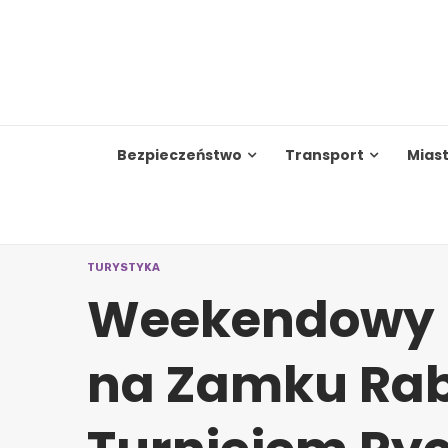
Skip
to
content
Bezpieczeństwo
Transport
Mias
TURYSTYKA
Weekendowy p
na Zamku Rabs