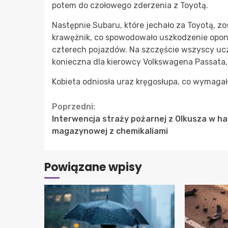
potem do czołowego zderzenia z Toyotą.
Następnie Subaru, które jechało za Toyotą,
krawężnik, co spowodowało uszkodzenie opon
czterech pojazdów. Na szczęście wszyscy ucz
konieczna dla kierowcy Volkswagena Passata, j
Kobieta odniosła uraz kręgosłupa, co wymagało 
Continue
Poprzedni:
Interwencja straży pożarnej z Olkusza w hal
Reading
magazynowej z chemikaliami
Powiązane wpisy