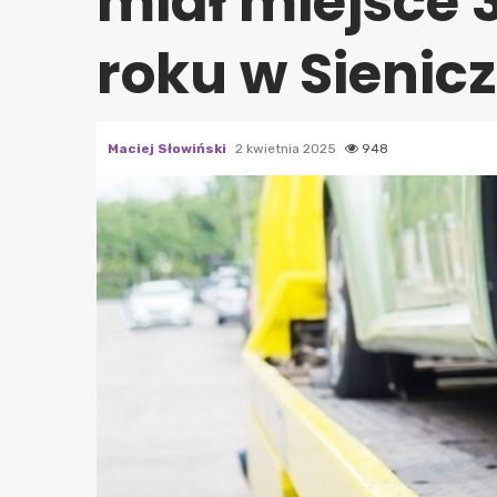
miał miejsce 
roku w Sienic
Maciej Słowiński
2 kwietnia 2025
948