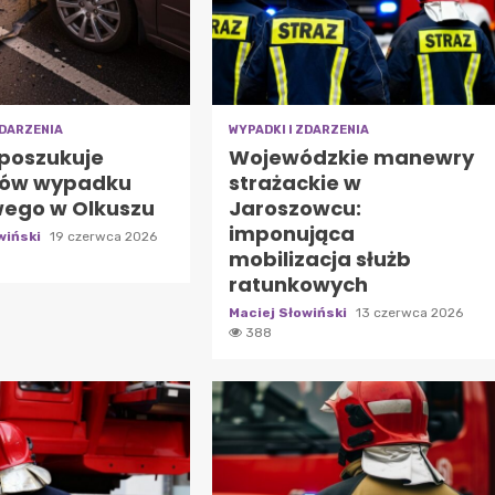
ZDARZENIA
WYPADKI I ZDARZENIA
 poszukuje
Wojewódzkie manewry
ków wypadku
strażackie w
ego w Olkuszu
Jaroszowcu:
imponująca
wiński
19 czerwca 2026
mobilizacja służb
ratunkowych
Maciej Słowiński
13 czerwca 2026
388