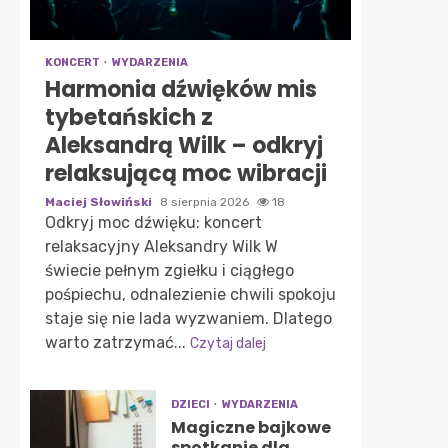
KONCERT
WYDARZENIA
Harmonia dźwięków mis
tybetańskich z
Aleksandrą Wilk – odkryj
relaksującą moc wibracji
Maciej Słowiński
8 sierpnia 2026
18
Odkryj moc dźwięku: koncert
relaksacyjny Aleksandry Wilk W
świecie pełnym zgiełku i ciągłego
pośpiechu, odnalezienie chwili spokoju
staje się nie lada wyzwaniem. Dlatego
warto zatrzymać...
Czytaj dalej
DZIECI
WYDARZENIA
Magiczne bajkowe
spotkanie dla