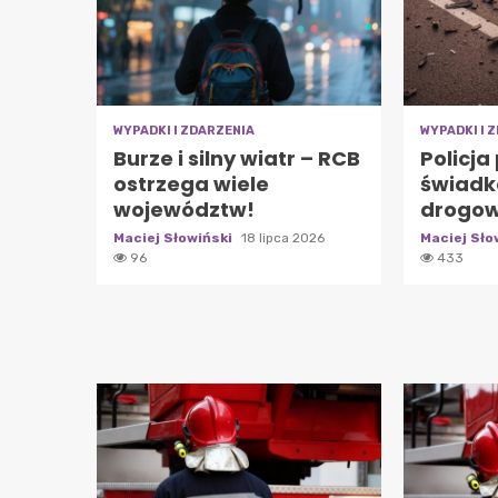
WYPADKI I ZDARZENIA
WYPADKI I 
Burze i silny wiatr – RCB
Policja
ostrzega wiele
świad
województw!
drogow
Maciej Słowiński
18 lipca 2026
Maciej Sło
96
433