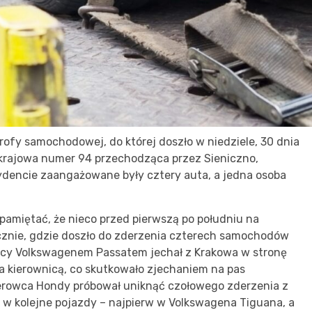
rofy samochodowej, do której doszło w niedziele, 30 dnia
 krajowa numer 94 przechodząca przez Sieniczno,
ydencie zaangażowane były cztery auta, a jedna osoba
 pamiętać, że nieco przed pierwszą po południu na
cznie, gdzie doszło do zderzenia czterech samochodów
jący Volkswagenem Passatem jechał z Krakowa w stronę
a kierownicą, co skutkowało zjechaniem na pas
erowca Hondy próbował uniknąć czołowego zderzenia z
w kolejne pojazdy – najpierw w Volkswagena Tiguana, a