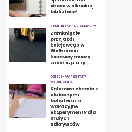
dzieci w olkuskiej
bibliotece!
KOMUNIKACJA
REMONTY
Zamknięcie
przejazdu
kolejowego w
Wolbromiu:
kierowcy muszą
zmienić plany
DZIECI
WARSZTATY
WYDARZENIA
Kolorowa chemia z
ulubionymi
bohaterami:
wakacyjne
eksperymenty dla
małych
odkrywców