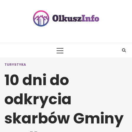
Skip
to
content
PRIMARY
MENU
TURYSTYKA
10 dni do
odkrycia
skarbów Gminy