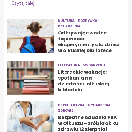
Czytaj dalej
KULTURA
ROZRYWKA
WYDARZENIA
Odkrywając wodne
tajemnice:
eksperymenty dla dzieci
w olkuskiej bibliotece
LITERATURA
WYDARZENIA
Literackie wakacje:
spotkania na
dziedzińcu olkuskiej
biblioteki
PROFILAKTYKA
WYDARZENIA
ZDROWIE
Bezpłatne badania PSA
w Olkuszu – zrób krok ku
zdrowiu 12 sierpnia!