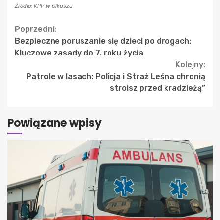
Źródło: KPP w Olkuszu
Continue
Poprzedni:
Bezpieczne poruszanie się dzieci po drogach:
Reading
Kluczowe zasady do 7. roku życia
Kolejny:
Patrole w lasach: Policja i Straż Leśna chronią
stroisz przed kradzieżą”
Powiązane wpisy