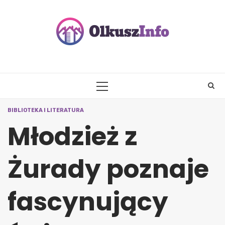
Skip
to
content
PRIMARY
MENU
BIBLIOTEKA I LITERATURA
Młodzież z
Żurady poznaje
fascynujący