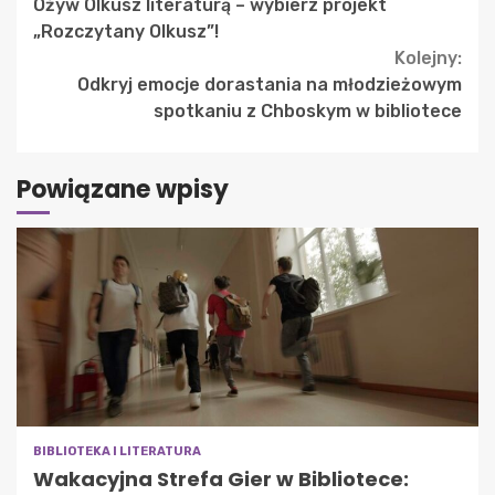
Ożyw Olkusz literaturą – wybierz projekt
Reading
„Rozczytany Olkusz”!
Kolejny:
Odkryj emocje dorastania na młodzieżowym
spotkaniu z Chboskym w bibliotece
Powiązane wpisy
BIBLIOTEKA I LITERATURA
Wakacyjna Strefa Gier w Bibliotece: