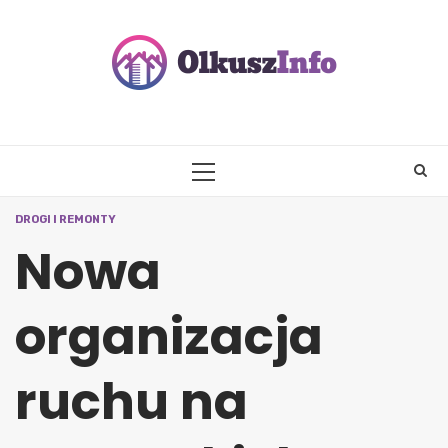
Skip
to
content
PRIMARY
MENU
DROGI I REMONTY
Nowa
organizacja
ruchu na