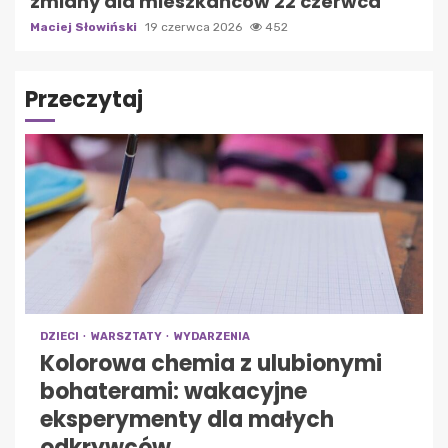
zmiany dla mieszkańców 22 czerwca
Maciej Słowiński
19 czerwca 2026
452
Przeczytaj
DZIECI
WARSZTATY
WYDARZENIA
Kolorowa chemia z ulubionymi
bohaterami: wakacyjne
eksperymenty dla małych
odkrywców