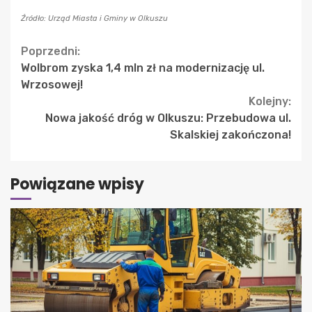
Źródło: Urząd Miasta i Gminy w Olkuszu
Continue
Poprzedni:
Wolbrom zyska 1,4 mln zł na modernizację ul.
Reading
Wrzosowej!
Kolejny:
Nowa jakość dróg w Olkuszu: Przebudowa ul.
Skalskiej zakończona!
Powiązane wpisy