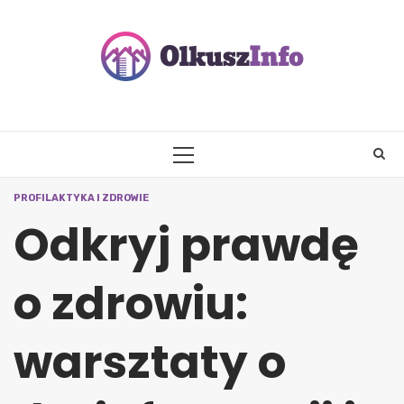
Skip
to
content
PRIMARY
MENU
PROFILAKTYKA I ZDROWIE
Odkryj prawdę
o zdrowiu:
warsztaty o