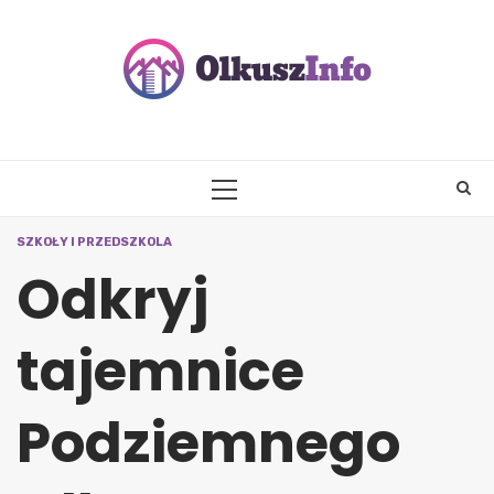
Skip
to
content
PRIMARY
MENU
SZKOŁY I PRZEDSZKOLA
Odkryj
tajemnice
Podziemnego