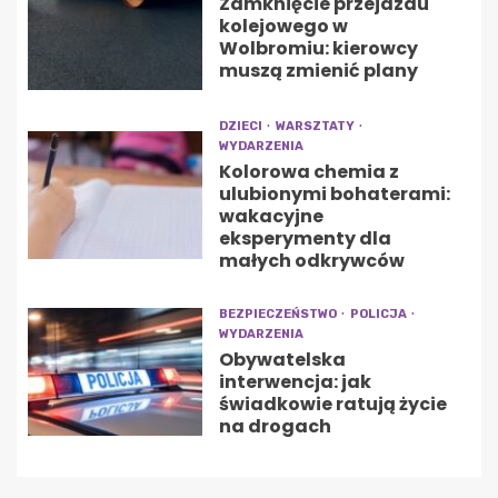
Zamknięcie przejazdu
kolejowego w
Wolbromiu: kierowcy
muszą zmienić plany
DZIECI
WARSZTATY
WYDARZENIA
Kolorowa chemia z
ulubionymi bohaterami:
wakacyjne
eksperymenty dla
małych odkrywców
BEZPIECZEŃSTWO
POLICJA
WYDARZENIA
Obywatelska
interwencja: jak
świadkowie ratują życie
na drogach