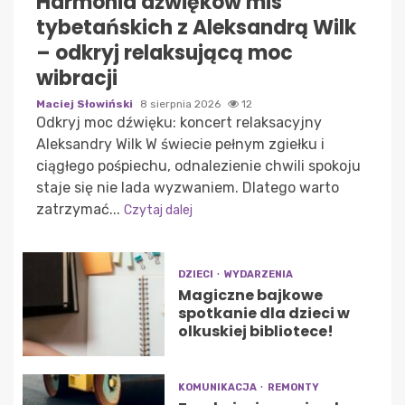
Harmonia dźwięków mis
tybetańskich z Aleksandrą Wilk
– odkryj relaksującą moc
wibracji
Maciej Słowiński
8 sierpnia 2026
12
Odkryj moc dźwięku: koncert relaksacyjny
Aleksandry Wilk W świecie pełnym zgiełku i
ciągłego pośpiechu, odnalezienie chwili spokoju
staje się nie lada wyzwaniem. Dlatego warto
zatrzymać...
Czytaj dalej
DZIECI
WYDARZENIA
Magiczne bajkowe
spotkanie dla dzieci w
olkuskiej bibliotece!
KOMUNIKACJA
REMONTY