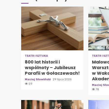
TEATR I SZTUKA
TEATR I SZ
800 lat historii i
Malowa
wspólnoty – Jubileusz
Warszt
Parafii w Gołaczewach!
w Waka
Akadem
Maciej Słowiński
29 lipca 2026
59
Maciej Sło
78