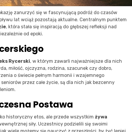
okazję zanurzyć się w fascynującą podróż do czasów
upływu lat wciąż pozostają aktualne. Centralnym punktem
zie
, która stała się inspiracją do głębszej refleksji nad
iezależnie od epoki.
cerskiego
eks Rycerski
, w którym zawarli najważniejsze dla nich
wda, miłość, ojczyzna, rodzina, szacunek czy dobro,
arzenia o świecie pełnym harmonii i wzajemnego
seniorów przez całe życie, są dla nich jak bezcenny
leniom.
łczesna Postawa
lko historyczny etos, ale przede wszystkim
żywa
wewnętrznej siły. Uczestnicy podzielili się swoimi
ak wiele możemy się nauczyć z przeszłości, by żyć lepiej