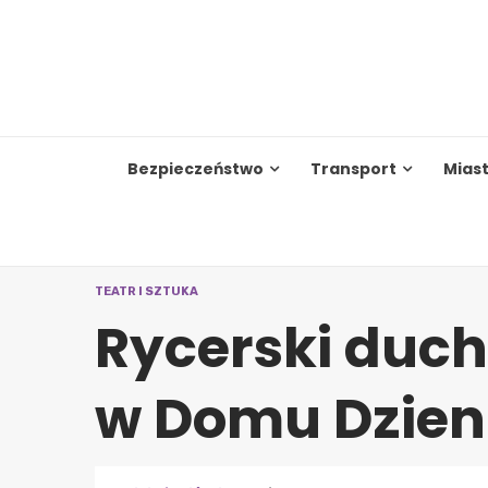
Skip
to
content
Bezpieczeństwo
Transport
Mias
TEATR I SZTUKA
Rycerski duch
w Domu Dzien