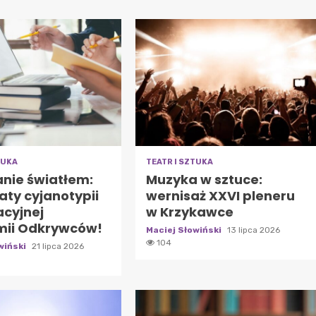
TUKA
TEATR I SZTUKA
nie światłem:
Muzyka w sztuce:
aty cyjanotypii
wernisaż XXVI pleneru
cyjnej
w Krzykawce
ii Odkrywców!
Maciej Słowiński
13 lipca 2026
104
wiński
21 lipca 2026