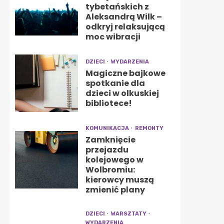
tybetańskich z
Aleksandrą Wilk –
odkryj relaksującą
moc wibracji
DZIECI
WYDARZENIA
Magiczne bajkowe
spotkanie dla
dzieci w olkuskiej
bibliotece!
KOMUNIKACJA
REMONTY
Zamknięcie
przejazdu
kolejowego w
Wolbromiu:
kierowcy muszą
zmienić plany
DZIECI
WARSZTATY
WYDARZENIA