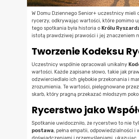
W Domu Dziennego Senior+ uczestnicy mieli 
rycerzy, odkrywając wartości, które pomimo 
tego spotkania była historia o
Królu Ryszard
istotą prawdziwej prawości i jej znaczeniem n
Tworzenie Kodeksu Ry
Uczestnicy wspólnie opracowali unikalny
Kod
wartości. Każde zapisane słowo, takie jak pra
odzwierciedlało ich głębokie przekonania i m
zrozumienia. Te wartości, pielęgnowane przez 
skarb, który pragną przekazać młodszym poko
Rycerstwo jako Wspó
Spotkanie uwidoczniło, że rycerstwo to nie ty
postawa
, pełna empatii, odpowiedzialności i 
doświadczeniami i przemyśleniami, ukazując, j