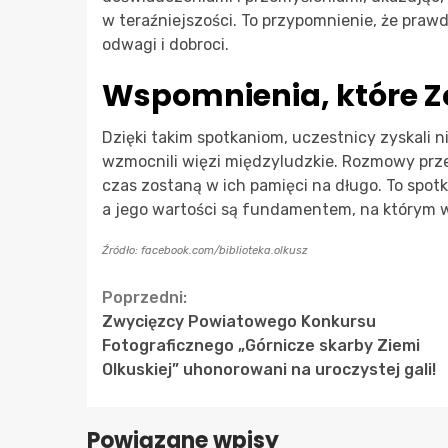
w teraźniejszości. To przypomnienie, że prawdz
odwagi i dobroci.
Wspomnienia, które Z
Dzięki takim spotkaniom, uczestnicy zyskali ni
wzmocnili więzi międzyludzkie. Rozmowy prze
czas zostaną w ich pamięci na długo. To spot
a jego wartości są fundamentem, na którym 
Źródło: facebook.com/biblioteka.olkusz
Continue
Poprzedni:
Zwycięzcy Powiatowego Konkursu
Reading
Fotograficznego „Górnicze skarby Ziemi
Olkuskiej” uhonorowani na uroczystej gali!
Powiązane wpisy