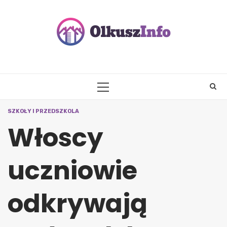
Skip
to
content
PRIMARY
MENU
SZKOŁY I PRZEDSZKOLA
Włoscy
uczniowie
odkrywają