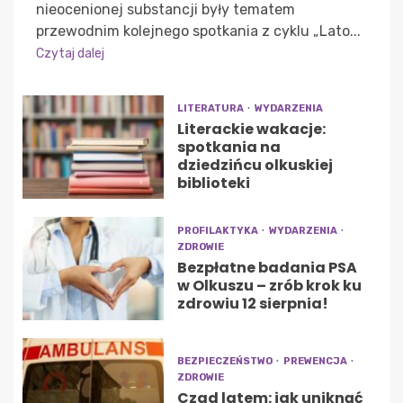
nieocenionej substancji były tematem
przewodnim kolejnego spotkania z cyklu „Lato...
Czytaj dalej
LITERATURA
WYDARZENIA
Literackie wakacje:
spotkania na
dziedzińcu olkuskiej
biblioteki
PROFILAKTYKA
WYDARZENIA
ZDROWIE
Bezpłatne badania PSA
w Olkuszu – zrób krok ku
zdrowiu 12 sierpnia!
BEZPIECZEŃSTWO
PREWENCJA
ZDROWIE
Czad latem: jak uniknąć