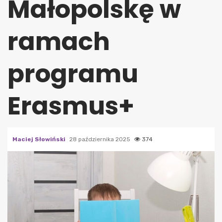
Małopolskę w
ramach
programu
Erasmus+
Maciej Słowiński
28 października 2025
374