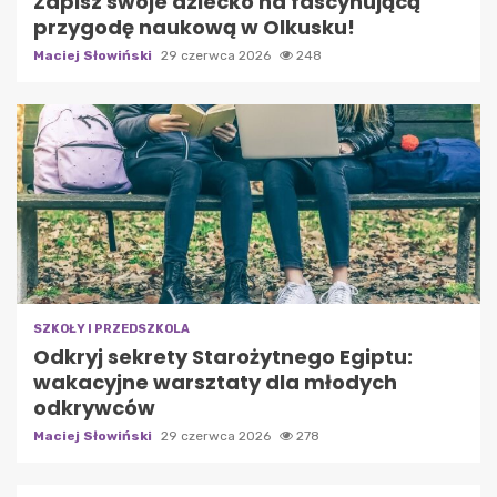
Zapisz swoje dziecko na fascynującą
przygodę naukową w Olkusku!
Maciej Słowiński
29 czerwca 2026
248
SZKOŁY I PRZEDSZKOLA
Odkryj sekrety Starożytnego Egiptu:
wakacyjne warsztaty dla młodych
odkrywców
Maciej Słowiński
29 czerwca 2026
278