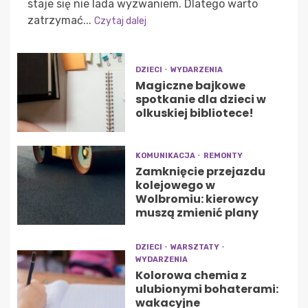
staje się nie lada wyzwaniem. Dlatego warto
zatrzymać...
Czytaj dalej
DZIECI
WYDARZENIA
Magiczne bajkowe
spotkanie dla dzieci w
olkuskiej bibliotece!
KOMUNIKACJA
REMONTY
Zamknięcie przejazdu
kolejowego w
Wolbromiu: kierowcy
muszą zmienić plany
DZIECI
WARSZTATY
WYDARZENIA
Kolorowa chemia z
ulubionymi bohaterami:
wakacyjne