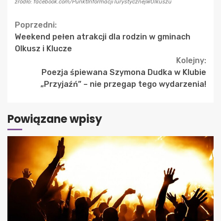
źródło: facebook.com/PunktInformacjiTurystycznejWOlkuszu
Continue
Poprzedni:
Weekend pełen atrakcji dla rodzin w gminach
Reading
Olkusz i Klucze
Kolejny:
Poezja śpiewana Szymona Dudka w Klubie
„Przyjaźń” – nie przegap tego wydarzenia!
Powiązane wpisy