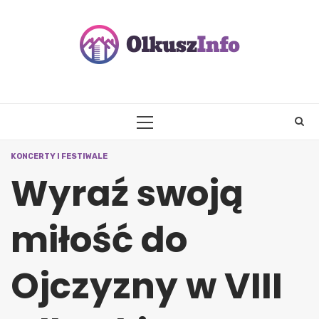
Skip
to
content
PRIMARY
MENU
KONCERTY I FESTIWALE
Wyraź swoją
miłość do
Ojczyzny w VIII