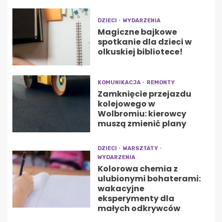
DZIECI
WYDARZENIA
Magiczne bajkowe
spotkanie dla dzieci w
olkuskiej bibliotece!
KOMUNIKACJA
REMONTY
Zamknięcie przejazdu
kolejowego w
Wolbromiu: kierowcy
muszą zmienić plany
DZIECI
WARSZTATY
WYDARZENIA
Kolorowa chemia z
ulubionymi bohaterami:
wakacyjne
eksperymenty dla
małych odkrywców