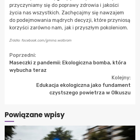
przyczyniamy się do poprawy zdrowia i jakości
życia nas wszystkich. Zachęcajmy się nawzajem
do podejmowania mądrych decyzji, które przyniosą
korzyści zarówno nam, jak i przyszłym pokoleniom.
Źródło: facebook.com/gmina.wolbrom
Continue
Poprzedni:
Maseczki z pandemii: Ekologiczna bomba, która
Reading
wybucha teraz
Kolejny:
Edukacja ekologiczna jako fundament
czystszego powietrza w Olkuszu
Powiązane wpisy