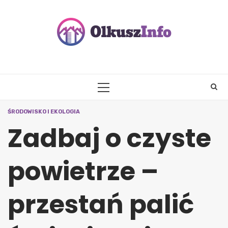
Skip
to
content
PRIMARY
MENU
ŚRODOWISKO I EKOLOGIA
Zadbaj o czyste
powietrze –
przestań palić