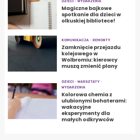
DZIECI
WYDARZENIA
Magiczne bajkowe
spotkanie dla dzieci w
olkuskiej bibliotece!
KOMUNIKACJA
REMONTY
Zamknięcie przejazdu
kolejowego w
Wolbromiu: kierowcy
muszą zmienić plany
DZIECI
WARSZTATY
WYDARZENIA
Kolorowa chemia z
ulubionymi bohaterami:
wakacyjne
eksperymenty dla
małych odkrywców