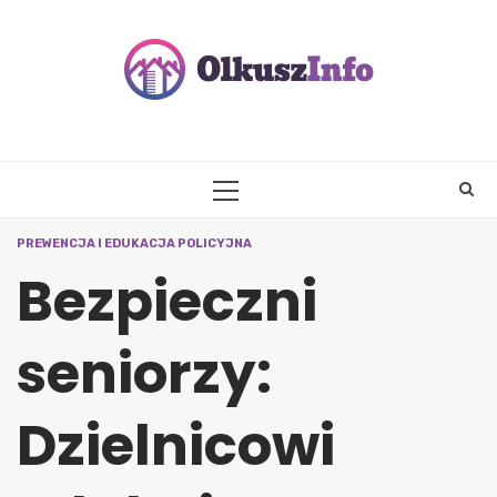
Skip
to
content
PRIMARY
MENU
PREWENCJA I EDUKACJA POLICYJNA
Bezpieczni
seniorzy:
Dzielnicowi