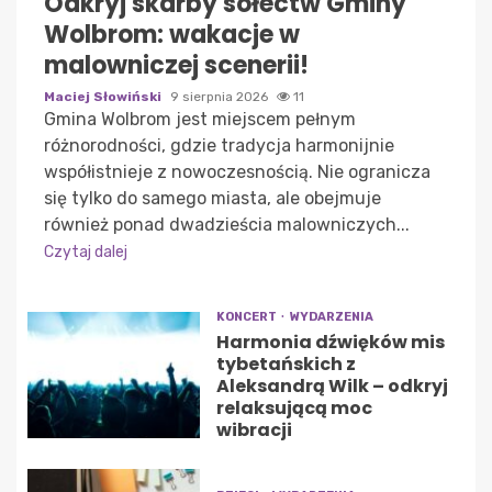
Odkryj skarby sołectw Gminy
Wolbrom: wakacje w
malowniczej scenerii!
Maciej Słowiński
9 sierpnia 2026
11
Gmina Wolbrom jest miejscem pełnym
różnorodności, gdzie tradycja harmonijnie
współistnieje z nowoczesnością. Nie ogranicza
się tylko do samego miasta, ale obejmuje
również ponad dwadzieścia malowniczych...
Czytaj dalej
KONCERT
WYDARZENIA
Harmonia dźwięków mis
tybetańskich z
Aleksandrą Wilk – odkryj
relaksującą moc
wibracji