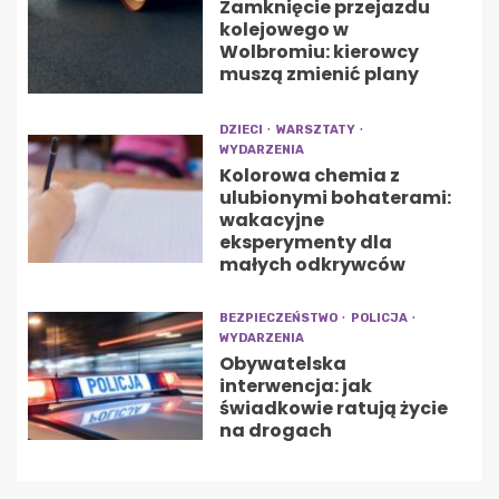
Zamknięcie przejazdu
kolejowego w
Wolbromiu: kierowcy
muszą zmienić plany
DZIECI
WARSZTATY
WYDARZENIA
Kolorowa chemia z
ulubionymi bohaterami:
wakacyjne
eksperymenty dla
małych odkrywców
BEZPIECZEŃSTWO
POLICJA
WYDARZENIA
Obywatelska
interwencja: jak
świadkowie ratują życie
na drogach