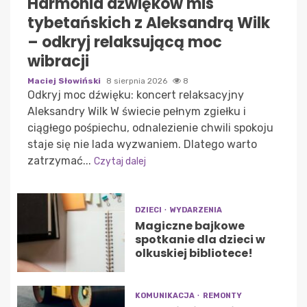
Harmonia dźwięków mis
tybetańskich z Aleksandrą Wilk
– odkryj relaksującą moc
wibracji
Maciej Słowiński
8 sierpnia 2026
8
Odkryj moc dźwięku: koncert relaksacyjny
Aleksandry Wilk W świecie pełnym zgiełku i
ciągłego pośpiechu, odnalezienie chwili spokoju
staje się nie lada wyzwaniem. Dlatego warto
zatrzymać...
Czytaj dalej
DZIECI
WYDARZENIA
Magiczne bajkowe
spotkanie dla dzieci w
olkuskiej bibliotece!
KOMUNIKACJA
REMONTY