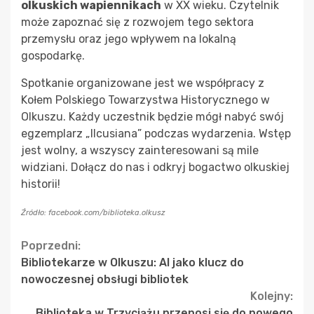
olkuskich wapiennikach
w XX wieku. Czytelnik
może zapoznać się z rozwojem tego sektora
przemysłu oraz jego wpływem na lokalną
gospodarkę.
Spotkanie organizowane jest we współpracy z
Kołem Polskiego Towarzystwa Historycznego w
Olkuszu. Każdy uczestnik będzie mógł nabyć swój
egzemplarz „Ilcusiana” podczas wydarzenia. Wstęp
jest wolny, a wszyscy zainteresowani są mile
widziani. Dołącz do nas i odkryj bogactwo olkuskiej
historii!
Źródło: facebook.com/biblioteka.olkusz
Continue
Poprzedni:
Bibliotekarze w Olkuszu: AI jako klucz do
Reading
nowoczesnej obsługi bibliotek
Kolejny:
Biblioteka w Trzyciążu przenosi się do nowego