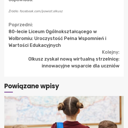
Źródło: facebook.com/powiat.olkusz
Continue
Poprzedni:
80-lecie Liceum Ogólnokształcącego w
Reading
Wolbromiu: Uroczystość Pełna Wspomnień i
Wartości Edukacyjnych
Kolejny:
Olkusz zyskał nową wirtualną strzelnicę:
innowacyjne wsparcie dla uczniów
Powiązane wpisy