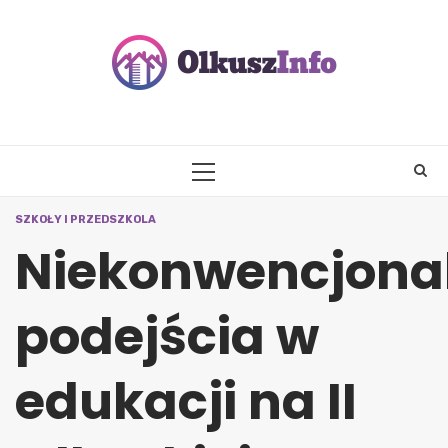
Skip
to
content
PRIMARY
MENU
SZKOŁY I PRZEDSZKOLA
Niekonwencjona
podejścia w
edukacji na II