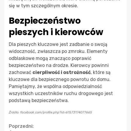
się w tym szczególnym okresie.
Bezpieczeństwo
pieszych i kierowców
Dla pieszych kluczowe jest zadbanie o swoją
widoczność, zwłaszcza po zmroku. Elementy
odblaskowe mogą znacząco poprawić
bezpieczeństwo na drodze. Kierowcy powinni
zachować
cierpliwość i ostrożność
, które są
kluczowe dla bezpiecznego powrotu do domu.
Pamiętajmy, że wspólna odpowiedzialność
wszystkich uczestników ruchu drogowego jest
podstawą bezpieczeństwa.
Źródło: facebook.com/profile.php?id=61573174077665
Continue
Poprzedni: