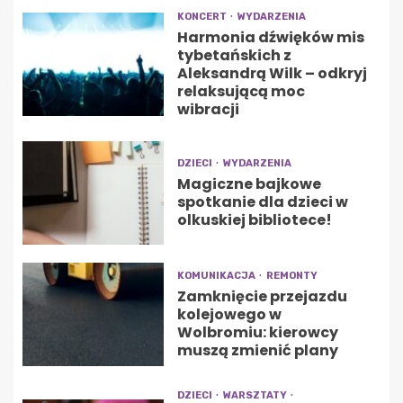
KONCERT
WYDARZENIA
Harmonia dźwięków mis
tybetańskich z
Aleksandrą Wilk – odkryj
relaksującą moc
wibracji
DZIECI
WYDARZENIA
Magiczne bajkowe
spotkanie dla dzieci w
olkuskiej bibliotece!
KOMUNIKACJA
REMONTY
Zamknięcie przejazdu
kolejowego w
Wolbromiu: kierowcy
muszą zmienić plany
DZIECI
WARSZTATY