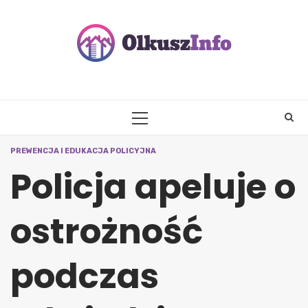
Skip
to
content
PRIMARY
MENU
PREWENCJA I EDUKACJA POLICYJNA
Policja apeluje o
ostrożność
podczas