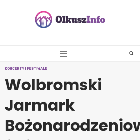
Skip
to
content
PRIMARY
MENU
KONCERTY I FESTIWALE
Wolbromski
Jarmark
Bożonarodzenio