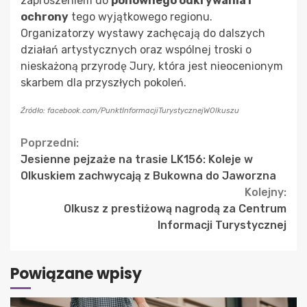
zaproszeniem do
ponownego odkrywania i
ochrony
tego wyjątkowego regionu.
Organizatorzy wystawy zachęcają do dalszych
działań artystycznych oraz wspólnej troski o
nieskażoną przyrodę Jury, która jest nieocenionym
skarbem dla przyszłych pokoleń.
Źródło: facebook.com/PunktInformacjiTurystycznejWOlkuszu
Continue
Poprzedni:
Jesienne pejzaże na trasie LK156: Koleje w
Reading
Olkuskiem zachwycają z Bukowna do Jaworzna
Kolejny:
Olkusz z prestiżową nagrodą za Centrum
Informacji Turystycznej
Powiązane wpisy