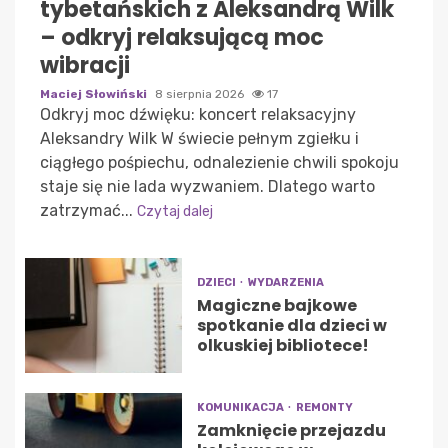
tybetańskich z Aleksandrą Wilk
– odkryj relaksującą moc
wibracji
Maciej Słowiński
8 sierpnia 2026
17
Odkryj moc dźwięku: koncert relaksacyjny
Aleksandry Wilk W świecie pełnym zgiełku i
ciągłego pośpiechu, odnalezienie chwili spokoju
staje się nie lada wyzwaniem. Dlatego warto
zatrzymać...
Czytaj dalej
DZIECI
WYDARZENIA
Magiczne bajkowe
spotkanie dla dzieci w
olkuskiej bibliotece!
KOMUNIKACJA
REMONTY
Zamknięcie przejazdu