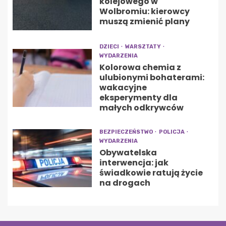
kolejowego w
Wolbromiu: kierowcy
muszą zmienić plany
DZIECI
WARSZTATY
WYDARZENIA
Kolorowa chemia z
ulubionymi bohaterami:
wakacyjne
eksperymenty dla
małych odkrywców
BEZPIECZEŃSTWO
POLICJA
WYDARZENIA
Obywatelska
interwencja: jak
świadkowie ratują życie
na drogach