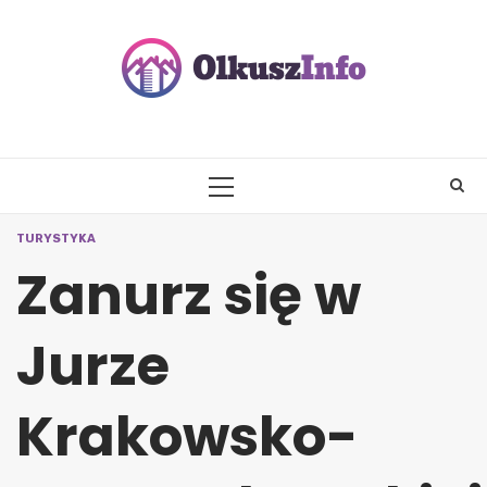
Skip
to
content
PRIMARY
MENU
TURYSTYKA
Zanurz się w
Jurze
Krakowsko-