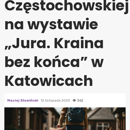
Częstochowskiej
na wystawie
„Jura. Kraina
bez końca” w
Katowicach
Maciej Słowiński
12 listopada 2025
362