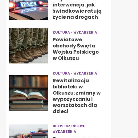
interwencja: jak
świadkowie ratują
życie na drogach
KULTURA
WYDARZENIA
Powiatowe
obchody Święta
Wojska Polskiego
w Olkuszu
KULTURA
WYDARZENIA
Rewitalizacja
biblioteki w
Olkuszu: zmiany w
wypożyczaniu i
warsztatach dla
dzieci
BEZPIECZEŃSTWO
WYDARZENIA