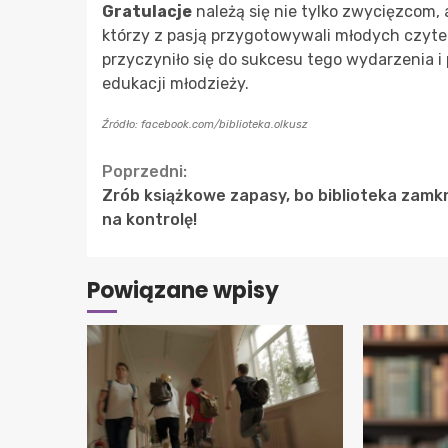
Gratulacje
należą się nie tylko zwycięzcom,
którzy z pasją przygotowywali młodych czyte
przyczyniło się do sukcesu tego wydarzenia i
edukacji młodzieży.
Źródło: facebook.com/biblioteka.olkusz
Continue
Poprzedni:
Zrób książkowe zapasy, bo biblioteka zamk
Reading
na kontrolę!
Powiązane wpisy