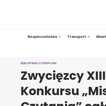
Skip
to
content
Bezpieczeństwo
Transport
Mias
BIBLIOTEKA I LITERATURA
Zwycięzcy XII
Konkursu „Mis