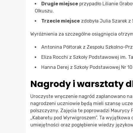
Drugie miejsce
przypadło Lilianie Grab
Olkuszu.
Trzecie miejsce
zdobyła Julia Szarek z
Wyróżnienia za szczególne osiągnięcia otrzym
Antonina Półtorak z Zespołu Szkolno-Prz
Eliza Rocchi z Szkoły Podstawowej im. T
Hanna Derej z Szkoły Podstawowej Nr 10
Nagrody i warsztaty d
Uroczyste wręczenie nagród zaplanowano na 1
nagrodzeni uczniowie będą mieli szansę ucz
polszczyzny. Zajęcia te poprowadzi Maurycy P
„Kabaretu pod Wyrwigroszem”. Ta wyjątkowa ok
umiejętności oraz pogłębienie wiedzy językow