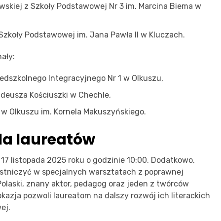
owskiej z Szkoły Podstawowej Nr 3 im. Marcina Biema w
 Szkoły Podstawowej im. Jana Pawła II w Kluczach.
ały:
edszkolnego Integracyjnego Nr 1 w Olkuszu,
adeusza Kościuszki w Chechle,
 w Olkuszu im. Kornela Makuszyńskiego.
la laureatów
7 listopada 2025 roku o godzinie 10:00. Dodatkowo,
estniczyć w specjalnych warsztatach z poprawnej
olaski, znany aktor, pedagog oraz jeden z twórców
azja pozwoli laureatom na dalszy rozwój ich literackich
ej.