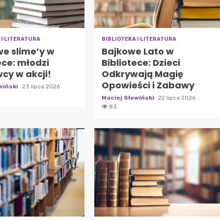
 I LITERATURA
BIBLIOTEKA I LITERATURA
we slime’y w
Bajkowe Lato w
ece: młodzi
Bibliotece: Dzieci
cy w akcji!
Odkrywają Magię
Opowieści i Zabawy
wiński
23 lipca 2026
Maciej Słowiński
22 lipca 2026
83