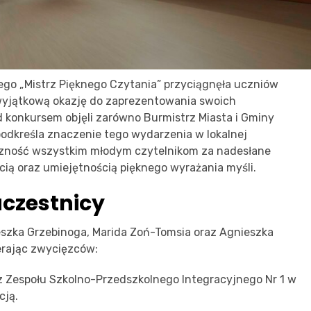
ego „Mistrz Pięknego Czytania” przyciągnęła uczniów
im wyjątkową okazję do zaprezentowania swoich
nad konkursem objęli zarówno Burmistrz Miasta i Gminy
 podkreśla znaczenie tego wydarzenia w lokalnej
czność wszystkim młodym czytelnikom za nadesłane
cią oraz umiejętnością pięknego wyrażania myśli.
uczestnicy
eszka Grzebinoga, Marida Zoń-Tomsia oraz Agnieszka
erając zwycięzców:
 z Zespołu Szkolno-Przedszkolnego Integracyjnego Nr 1 w
cją.