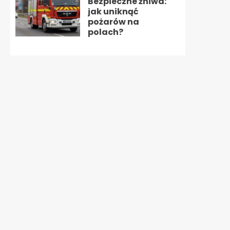
Bezpieczne żniwa:
jak uniknąć
pożarów na
polach?