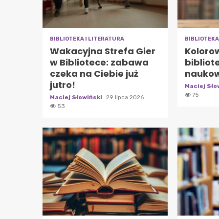
BIBLIOTEKA I LITERATURA
BIBLIOTEKA
Wakacyjna Strefa Gier
Koloro
w Bibliotece: zabawa
bibliot
czeka na Ciebie już
naukow
jutro!
Maciej Sło
75
Maciej Słowiński
29 lipca 2026
53