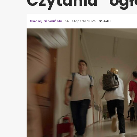
Czytania” ogł
Maciej Słowiński
14 listopada 2025
448