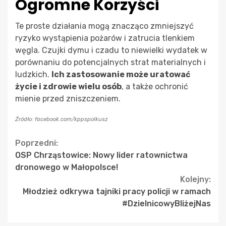
Ogromne Korzyści
Te proste działania mogą znacząco zmniejszyć
ryzyko wystąpienia pożarów i zatrucia tlenkiem
węgla. Czujki dymu i czadu to niewielki wydatek w
porównaniu do potencjalnych strat materialnych i
ludzkich.
Ich zastosowanie może uratować
życie i zdrowie wielu osób
, a także ochronić
mienie przed zniszczeniem.
Źródło: facebook.com/kppspolkusz
Continue
Poprzedni:
OSP Chrząstowice: Nowy lider ratownictwa
Reading
dronowego w Małopolsce!
Kolejny:
Młodzież odkrywa tajniki pracy policji w ramach
#DzielnicowyBliżejNas