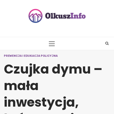
Skip
to
content
PRIMARY
MENU
PREWENCJA I EDUKACJA POLICYJNA
Czujka dymu –
mała
inwestycja,