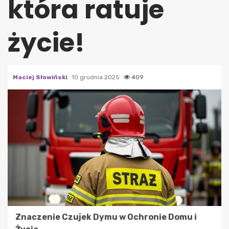
która ratuje
życie!
Maciej Słowiński
10 grudnia 2025
409
Znaczenie Czujek Dymu w Ochronie Domu i