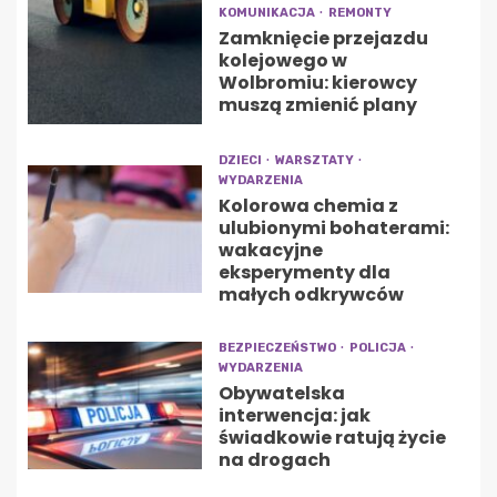
KOMUNIKACJA
REMONTY
Zamknięcie przejazdu
kolejowego w
Wolbromiu: kierowcy
muszą zmienić plany
DZIECI
WARSZTATY
WYDARZENIA
Kolorowa chemia z
ulubionymi bohaterami:
wakacyjne
eksperymenty dla
małych odkrywców
BEZPIECZEŃSTWO
POLICJA
WYDARZENIA
Obywatelska
interwencja: jak
świadkowie ratują życie
na drogach