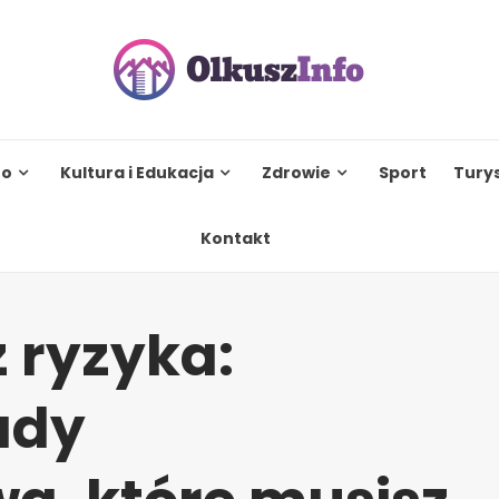
to
Kultura i Edukacja
Zdrowie
Sport
Tury
Kontakt
z ryzyka:
ady