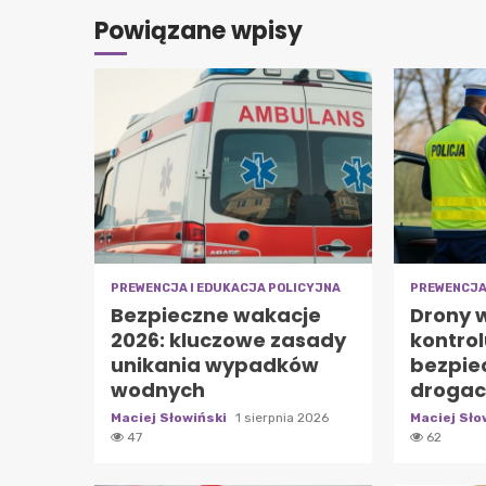
Powiązane wpisy
PREWENCJA I EDUKACJA POLICYJNA
PREWENCJA
Bezpieczne wakacje
Drony w
2026: kluczowe zasady
kontrol
unikania wypadków
bezpie
wodnych
droga
Maciej Słowiński
1 sierpnia 2026
Maciej Sło
47
62