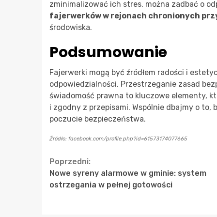
zminimalizować ich stres, można zadbać o o
fajerwerków w rejonach chronionych prz
środowiska.
Podsumowanie
Fajerwerki mogą być źródłem radości i estet
odpowiedzialności. Przestrzeganie zasad bezp
świadomość prawna to kluczowe elementy, kt
i zgodny z przepisami. Wspólnie dbajmy o to, 
poczucie bezpieczeństwa.
Źródło: facebook.com/profile.php?id=61573174077665
Continue
Poprzedni:
Nowe syreny alarmowe w gminie: system
Reading
ostrzegania w pełnej gotowości