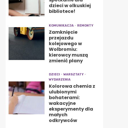
dzieci w olkuskiej
bibliotece!
KOMUNIKACJA
REMONTY
Zamknięcie
przejazdu
kolejowego w
Wolbromiu:
kierowcy muszą
zmienić plany
DZIECI
WARSZTATY
WYDARZENIA
Kolorowa chemia z
ulubionymi
bohaterami:
wakacyjne
eksperymenty dla
małych
odkrywców