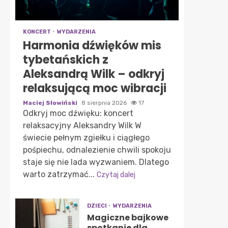
KONCERT
WYDARZENIA
Harmonia dźwięków mis
tybetańskich z
Aleksandrą Wilk – odkryj
relaksującą moc wibracji
Maciej Słowiński
8 sierpnia 2026
17
Odkryj moc dźwięku: koncert
relaksacyjny Aleksandry Wilk W
świecie pełnym zgiełku i ciągłego
pośpiechu, odnalezienie chwili spokoju
staje się nie lada wyzwaniem. Dlatego
warto zatrzymać...
Czytaj dalej
DZIECI
WYDARZENIA
Magiczne bajkowe
spotkanie dla