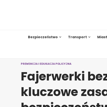
Skip
to
content
Bezpieczeństwo
Transport
Mias
PREWENCJA I EDUKACJA POLICYJNA
Fajerwerki be
kluczowe zas