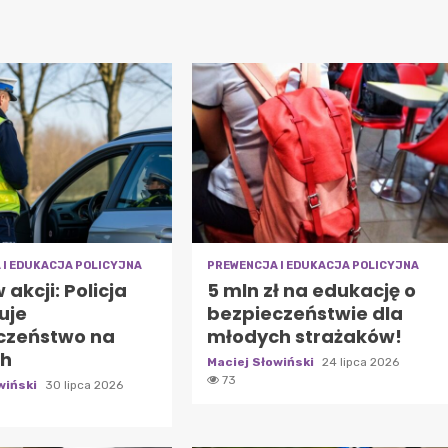
 I EDUKACJA POLICYJNA
PREWENCJA I EDUKACJA POLICYJNA
 akcji: Policja
5 mln zł na edukację o
uje
bezpieczeństwie dla
czeństwo na
młodych strażaków!
ch
Maciej Słowiński
24 lipca 2026
73
wiński
30 lipca 2026