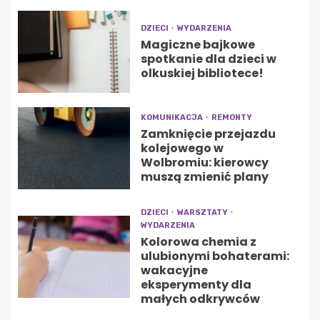
DZIECI
WYDARZENIA
Magiczne bajkowe
spotkanie dla dzieci w
olkuskiej bibliotece!
KOMUNIKACJA
REMONTY
Zamknięcie przejazdu
kolejowego w
Wolbromiu: kierowcy
muszą zmienić plany
DZIECI
WARSZTATY
WYDARZENIA
Kolorowa chemia z
ulubionymi bohaterami:
wakacyjne
eksperymenty dla
małych odkrywców