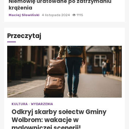
Niemowlę uratowane po zatrzymaniu
krążenia
Maciej Słowiński
4 listopada 2024
1115
Przeczytaj
KULTURA
WYDARZENIA
Odkryj skarby sołectw Gminy
Wolbrom: wakacje w
malowniczej scenerii!