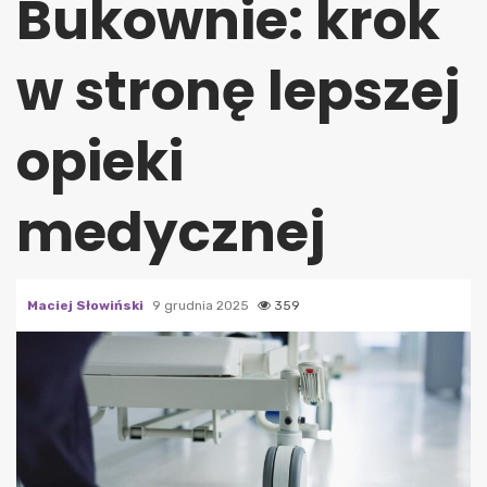
Bukownie: krok
w stronę lepszej
opieki
medycznej
Maciej Słowiński
9 grudnia 2025
359