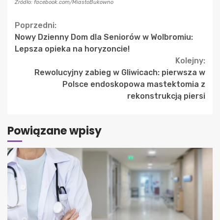
Źródło: facebook.com/MiastoBukowno
Continue
Poprzedni:
Nowy Dzienny Dom dla Seniorów w Wolbromiu:
Reading
Lepsza opieka na horyzoncie!
Kolejny:
Rewolucyjny zabieg w Gliwicach: pierwsza w
Polsce endoskopowa mastektomia z
rekonstrukcją piersi
Powiązane wpisy