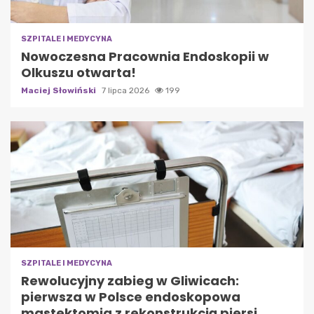
SZPITALE I MEDYCYNA
Nowoczesna Pracownia Endoskopii w
Olkuszu otwarta!
Maciej Słowiński
7 lipca 2026
199
SZPITALE I MEDYCYNA
Rewolucyjny zabieg w Gliwicach:
pierwsza w Polsce endoskopowa
mastektomia z rekonstrukcją piersi