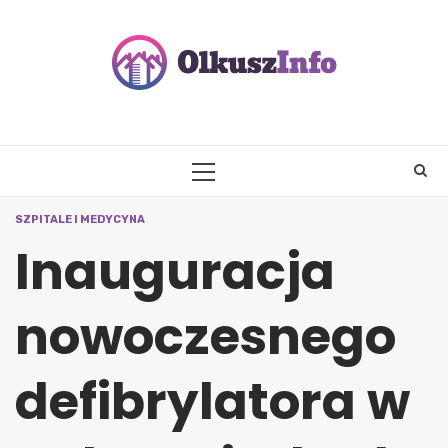
Skip
to
content
PRIMARY
MENU
SZPITALE I MEDYCYNA
Inauguracja
nowoczesnego
defibrylatora w