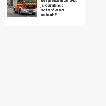
Bezpieczne żniwa:
jak uniknąć
pożarów na
polach?