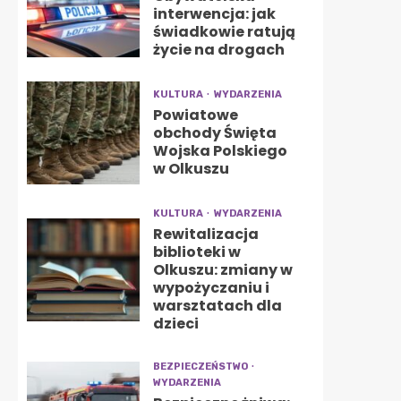
interwencja: jak
świadkowie ratują
życie na drogach
KULTURA
WYDARZENIA
Powiatowe
obchody Święta
Wojska Polskiego
w Olkuszu
KULTURA
WYDARZENIA
Rewitalizacja
biblioteki w
Olkuszu: zmiany w
wypożyczaniu i
warsztatach dla
dzieci
BEZPIECZEŃSTWO
WYDARZENIA