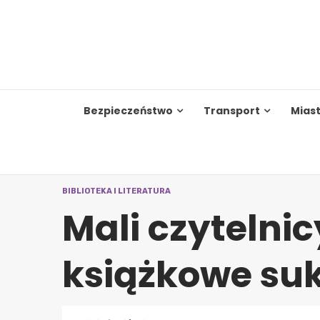
Skip
to
content
Bezpieczeństwo
Transport
Mias
BIBLIOTEKA I LITERATURA
Mali czytelnic
książkowe su