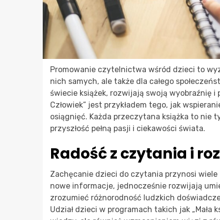
Promowanie czytelnictwa wśród dzieci to wyzw
nich samych, ale także dla całego społeczeńst
świecie książek, rozwijają swoją wyobraźnię i 
Człowiek” jest przykładem tego, jak wspieran
osiągnięć. Każda przeczytana książka to nie t
przyszłość pełną pasji i ciekawości świata.
Radość z czytania i r
Zachęcanie dzieci do czytania przynosi wiele
nowe informacje, jednocześnie rozwijają umi
zrozumieć różnorodność ludzkich doświadczeń 
Udział dzieci w programach takich jak „Mała k