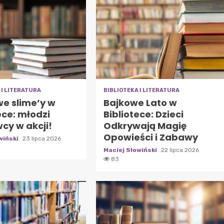
 I LITERATURA
BIBLIOTEKA I LITERATURA
we slime’y w
Bajkowe Lato w
ece: młodzi
Bibliotece: Dzieci
cy w akcji!
Odkrywają Magię
Opowieści i Zabawy
wiński
23 lipca 2026
Maciej Słowiński
22 lipca 2026
83