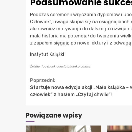
Podsumowanie sukc
Podczas ceremonii wręczania dyplomów i upo
Człowiek”, uwaga skupia się na osiągnięciach
ale również motywacja do dalszego rozwijania 
mała historia ma potencjał do tworzenia wielk
z zapałem sięgają po nowe lektury i z odwagą
Instytut Książki
Źródło: facebook.com/biblioteka.olkusz
Continue
Poprzedni:
Startuje nowa edycja akcji „Mała książka – w
Reading
człowiek” z hasłem „Czytaj chwilę”!
Powiązane wpisy