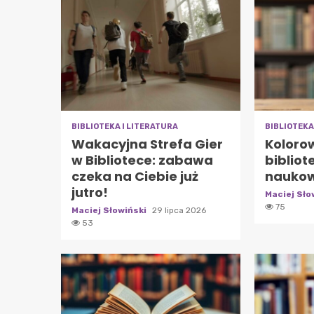
BIBLIOTEKA I LITERATURA
BIBLIOTEKA
Wakacyjna Strefa Gier
Koloro
w Bibliotece: zabawa
bibliot
czeka na Ciebie już
naukow
jutro!
Maciej Sło
75
Maciej Słowiński
29 lipca 2026
53