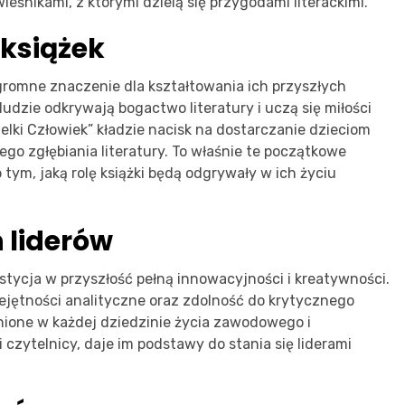
eśnikami, z którymi dzielą się przygodami literackimi.
 książek
ogromne znaczenie dla kształtowania ich przyszłych
udzie odkrywają bogactwo literatury i uczą się miłości
elki Człowiek” kładzie nacisk na dostarczanie dzieciom
ego zgłębiania literatury. To właśnie te początkowe
tym, jaką rolę książki będą odgrywały w ich życiu
 liderów
stycja w przyszłość pełną innowacyjności i kreatywności.
miejętności analityczne oraz zdolność do krytycznego
nione w każdej dziedzinie życia zawodowego i
 czytelnicy, daje im podstawy do stania się liderami