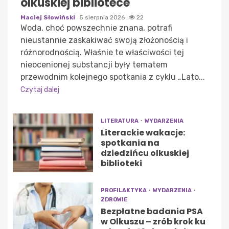
olkuskiej bibliotece
Maciej Słowiński
5 sierpnia 2026
22
Woda, choć powszechnie znana, potrafi
nieustannie zaskakiwać swoją złożonością i
różnorodnością. Właśnie te właściwości tej
nieocenionej substancji były tematem
przewodnim kolejnego spotkania z cyklu „Lato...
Czytaj dalej
LITERATURA
WYDARZENIA
Literackie wakacje:
spotkania na
dziedzińcu olkuskiej
biblioteki
PROFILAKTYKA
WYDARZENIA
ZDROWIE
Bezpłatne badania PSA
w Olkuszu – zrób krok ku