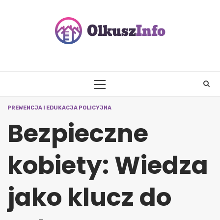
Skip
to
content
PRIMARY
MENU
PREWENCJA I EDUKACJA POLICYJNA
Bezpieczne
kobiety: Wiedza
jako klucz do