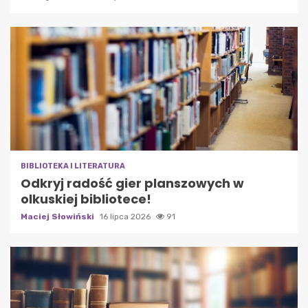
BIBLIOTEKA I LITERATURA
Odkryj radość gier planszowych w
olkuskiej bibliotece!
Maciej Słowiński
16 lipca 2026
91