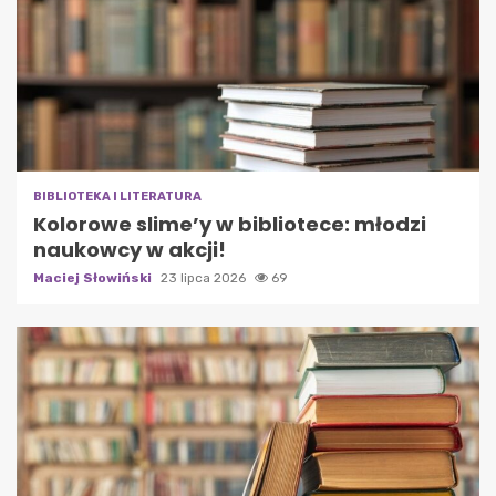
BIBLIOTEKA I LITERATURA
Kolorowe slime’y w bibliotece: młodzi
naukowcy w akcji!
Maciej Słowiński
23 lipca 2026
69