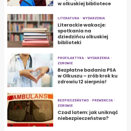
w olkuskiej bibliotece
LITERATURA
WYDARZENIA
Literackie wakacje:
spotkania na
dziedzińcu olkuskiej
biblioteki
PROFILAKTYKA
WYDARZENIA
ZDROWIE
Bezpłatne badania PSA
w Olkuszu – zrób krok ku
zdrowiu 12 sierpnia!
BEZPIECZEŃSTWO
PREWENCJA
ZDROWIE
Czad latem: jak uniknąć
niebezpieczeństwa?