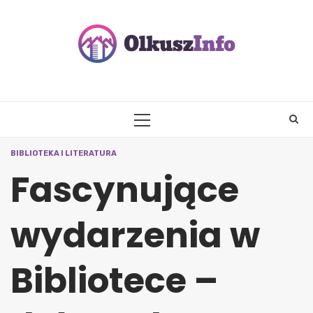
Skip
to
content
PRIMARY
MENU
BIBLIOTEKA I LITERATURA
Fascynujące
wydarzenia w
Bibliotece –