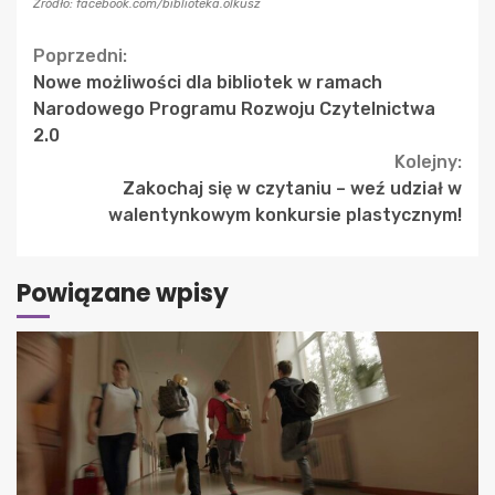
Źródło: facebook.com/biblioteka.olkusz
Continue
Poprzedni:
Nowe możliwości dla bibliotek w ramach
Reading
Narodowego Programu Rozwoju Czytelnictwa
2.0
Kolejny:
Zakochaj się w czytaniu – weź udział w
walentynkowym konkursie plastycznym!
Powiązane wpisy