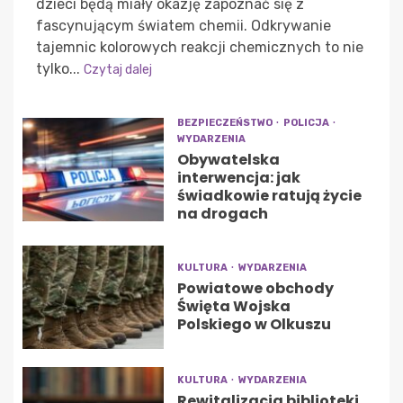
dzieci będą miały okazję zapoznać się z
fascynującym światem chemii. Odkrywanie
tajemnic kolorowych reakcji chemicznych to nie
tylko...
Czytaj dalej
BEZPIECZEŃSTWO
POLICJA
WYDARZENIA
Obywatelska
interwencja: jak
świadkowie ratują życie
na drogach
KULTURA
WYDARZENIA
Powiatowe obchody
Święta Wojska
Polskiego w Olkuszu
KULTURA
WYDARZENIA
Rewitalizacja biblioteki