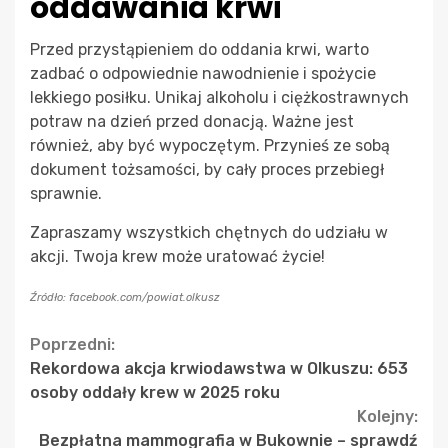
oddawania krwi
Przed przystąpieniem do oddania krwi, warto
zadbać o odpowiednie nawodnienie i spożycie
lekkiego posiłku. Unikaj alkoholu i ciężkostrawnych
potraw na dzień przed donacją. Ważne jest
również, aby być wypoczętym. Przynieś ze sobą
dokument tożsamości, by cały proces przebiegł
sprawnie.
Zapraszamy wszystkich chętnych do udziału w
akcji. Twoja krew może uratować życie!
Źródło: facebook.com/powiat.olkusz
Continue
Poprzedni:
Rekordowa akcja krwiodawstwa w Olkuszu: 653
Reading
osoby oddały krew w 2025 roku
Kolejny:
Bezpłatna mammografia w Bukownie – sprawdź