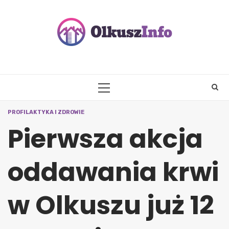
Skip
to
content
PRIMARY
MENU
PROFILAKTYKA I ZDROWIE
Pierwsza akcja
oddawania krwi
w Olkuszu już 12