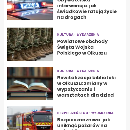
interwencja: jak
świadkowie ratują życie
na drogach
KULTURA
WYDARZENIA
Powiatowe obchody
Święta Wojska
Polskiego w Olkuszu
KULTURA
WYDARZENIA
Rewitalizacja biblioteki
w Olkuszu: zmiany w
wypożyczaniu i
warsztatach dla dzieci
BEZPIECZEŃSTWO
WYDARZENIA
Bezpieczne żniwa: jak
uniknąć pożarów na