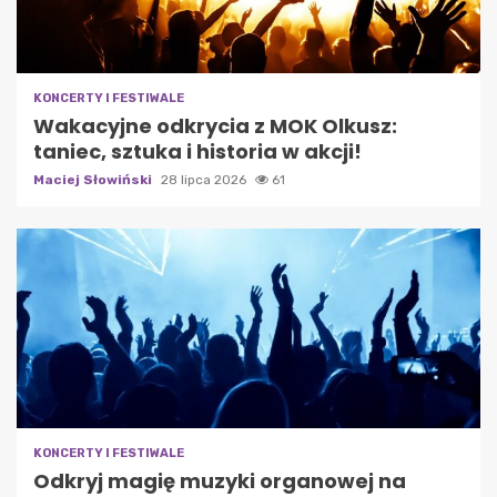
KONCERTY I FESTIWALE
Wakacyjne odkrycia z MOK Olkusz:
taniec, sztuka i historia w akcji!
Maciej Słowiński
28 lipca 2026
61
KONCERTY I FESTIWALE
Odkryj magię muzyki organowej na