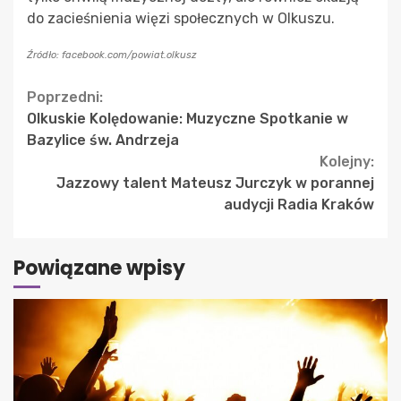
do zacieśnienia więzi społecznych w Olkuszu.
Źródło: facebook.com/powiat.olkusz
Continue
Poprzedni:
Olkuskie Kolędowanie: Muzyczne Spotkanie w
Reading
Bazylice św. Andrzeja
Kolejny:
Jazzowy talent Mateusz Jurczyk w porannej
audycji Radia Kraków
Powiązane wpisy