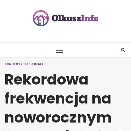
Skip
to
content
PRIMARY
MENU
KONCERTY I FESTIWALE
Rekordowa
frekwencja na
noworocznym