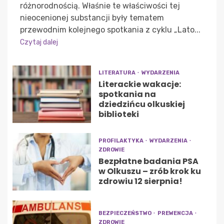
różnorodnością. Właśnie te właściwości tej
nieocenionej substancji były tematem
przewodnim kolejnego spotkania z cyklu „Lato...
Czytaj dalej
LITERATURA
WYDARZENIA
Literackie wakacje:
spotkania na
dziedzińcu olkuskiej
biblioteki
PROFILAKTYKA
WYDARZENIA
ZDROWIE
Bezpłatne badania PSA
w Olkuszu – zrób krok ku
zdrowiu 12 sierpnia!
BEZPIECZEŃSTWO
PREWENCJA
ZDROWIE