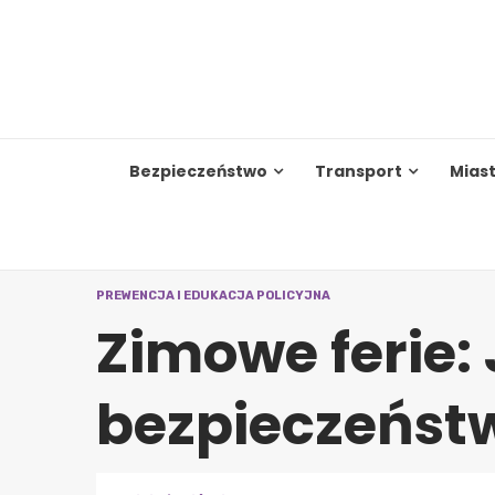
Skip
to
content
Bezpieczeństwo
Transport
Mias
PREWENCJA I EDUKACJA POLICYJNA
Zimowe ferie:
bezpieczeńst