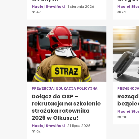
Maciej Słowiński
1 sierpnia 2026
Maciej Sło
47
62
PREWENCJA I EDUKACJA POLICYJNA
PREWENCJA
Dołącz do OSP –
Rozsąd
rekrutacja na szkolenie
bezpie
strażaka ratownika
Maciej Sło
2026 w Olkuszu!
110
Maciej Słowiński
21 lipca 2026
62