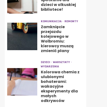
dzieci w olkuskiej
bibliotece!
KOMUNIKACJA
REMONTY
Zamknięcie
przejazdu
kolejowego w
Wolbromiu:
kierowcy muszą
zmienić plany
DZIECI
WARSZTATY
WYDARZENIA
Kolorowa chemia z
ulubionymi
bohaterami:
wakacyjne
eksperymenty dla
małych
odkrywców