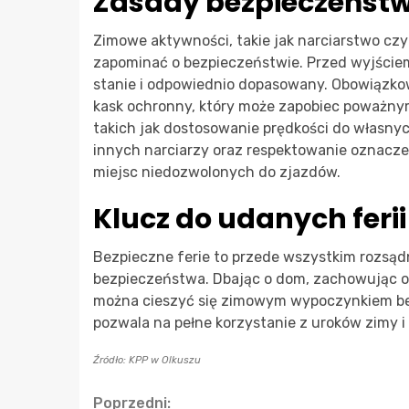
Zasady bezpieczeństw
Zimowe aktywności, takie jak narciarstwo czy
zapominać o bezpieczeństwie. Przed wyjściem 
stanie i odpowiednio dopasowany. Obowiązko
kask ochronny, który może zapobiec poważnym
takich jak dostosowanie prędkości do własnyc
innych narciarzy oraz respektowanie oznaczeń
miejsc niedozwolonych do zjazdów.
Klucz do udanych ferii
Bezpieczne ferie to przede wszystkim rozsąd
bezpieczeństwa. Dbając o dom, zachowując os
można cieszyć się zimowym wypoczynkiem bez
pozwala na pełne korzystanie z uroków zimy i
Źródło: KPP w Olkuszu
Continue
Poprzedni: