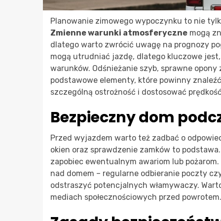
Planowanie zimowego wypoczynku to nie tylko
Zmienne warunki atmosferyczne
mogą zna
dlatego warto zwrócić uwagę na prognozy pogo
mogą utrudniać jazdę, dlatego kluczowe jest
warunków. Odśnieżanie szyb, sprawne opony 
podstawowe elementy, które powinny znaleźć
szczególną ostrożność i dostosować prędkoś
Bezpieczny dom podc
Przed wyjazdem warto też zadbać o odpowied
okien oraz sprawdzenie zamków to podstawa
zapobiec ewentualnym awariom lub pożarom. D
nad domem – regularne odbieranie poczty cz
odstraszyć potencjalnych włamywaczy. Wart
mediach społecznościowych przed powrotem