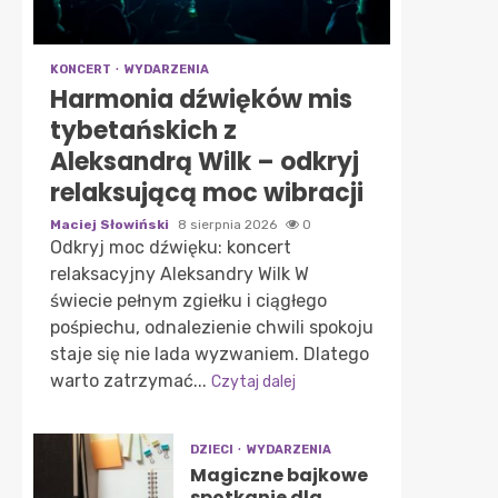
KONCERT
WYDARZENIA
Harmonia dźwięków mis
tybetańskich z
Aleksandrą Wilk – odkryj
relaksującą moc wibracji
Maciej Słowiński
8 sierpnia 2026
0
Odkryj moc dźwięku: koncert
relaksacyjny Aleksandry Wilk W
świecie pełnym zgiełku i ciągłego
pośpiechu, odnalezienie chwili spokoju
staje się nie lada wyzwaniem. Dlatego
warto zatrzymać...
Czytaj dalej
DZIECI
WYDARZENIA
Magiczne bajkowe
spotkanie dla