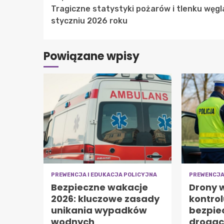
Tragiczne statystyki pożarów i tlenku węgl
Reading
styczniu 2026 roku
Powiązane wpisy
PREWENCJA I EDUKACJA POLICYJNA
PREWENCJA
Bezpieczne wakacje
Drony w
2026: kluczowe zasady
kontrol
unikania wypadków
bezpie
wodnych
droga