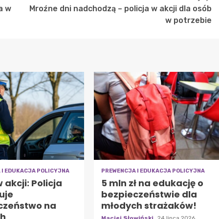
a w
Mroźne dni nadchodzą – policja w akcji dla osób
w potrzebie
 I EDUKACJA POLICYJNA
PREWENCJA I EDUKACJA POLICYJNA
 akcji: Policja
5 mln zł na edukację o
uje
bezpieczeństwie dla
czeństwo na
młodych strażaków!
ch
Maciej Słowiński
24 lipca 2026