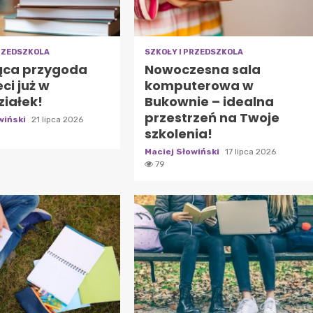
PRZEDSZKOLA
SZKOŁY I PRZEDSZKOLA
ąca przygoda
Nowoczesna sala
eci już w
komputerowa w
ziałek!
Bukownie – idealna
przestrzeń na Twoje
wiński
21 lipca 2026
szkolenia!
Maciej Słowiński
17 lipca 2026
79