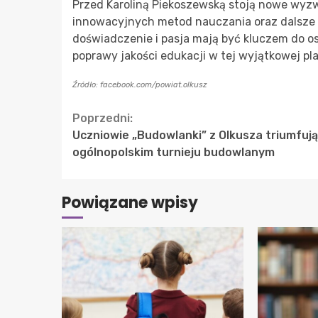
Przed Karoliną Piekoszewską stoją nowe wyz
innowacyjnych metod nauczania oraz dalsze wz
doświadczenie i pasja mają być kluczem do os
poprawy jakości edukacji w tej wyjątkowej pl
Źródło: facebook.com/powiat.olkusz
Continue
Poprzedni:
Uczniowie „Budowlanki” z Olkusza triumfują
Reading
ogólnopolskim turnieju budowlanym
Powiązane wpisy