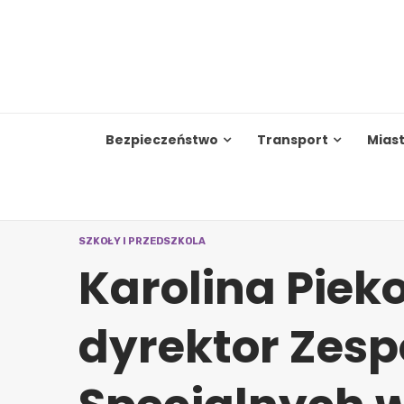
Skip
to
content
Bezpieczeństwo
Transport
Mias
SZKOŁY I PRZEDSZKOLA
Karolina Pie
dyrektor Zesp