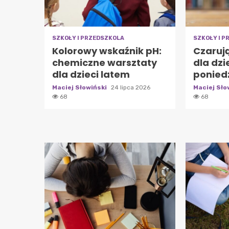
SZKOŁY I PRZEDSZKOLA
SZKOŁY I 
Kolorowy wskaźnik pH:
Czaruj
chemiczne warsztaty
dla dzi
dla dzieci latem
ponied
Maciej Słowiński
24 lipca 2026
Maciej Sło
68
68