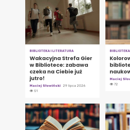
BIBLIOTEKA I LITERATURA
BIBLIOTEKA
Wakacyjna Strefa Gier
Koloro
w Bibliotece: zabawa
bibliot
czeka na Ciebie już
naukow
jutro!
Maciej Sło
72
Maciej Słowiński
29 lipca 2026
51