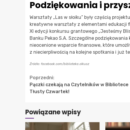
Podziękowania i przys
Warsztaty „Las w słoiku” były częścią proj
kreatywne warsztaty z elementami edukacji fi
XI edycji konkursu grantowego „Jesteśmy Bli
Banku Pekao S.A. Szczególne podziękowania k
nieocenione wsparcie finansowe, które umożli
z niecierpliwością na kolejne spotkania i już
Źródło: facebook.com/biblioteka.olkusz
Continue
Poprzedni:
Pączki czekają na Czytelników w Bibliotece
Reading
Tłusty Czwartek!
Powiązane wpisy