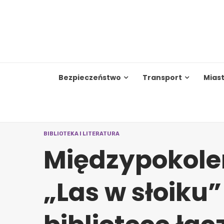
Skip
to
content
Bezpieczeństwo
Transport
Mias
BIBLIOTEKA I LITERATURA
Międzypokole
„Las w słoiku”