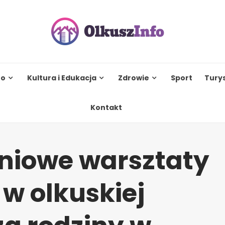
to
Kultura i Edukacja
Zdrowie
Sport
Tury
Kontakt
niowe warsztaty
 w olkuskiej