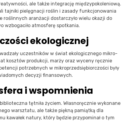
kreatywności, ale także integrację międzypokoleniową.
i tajniki pielęgnacji roślin i zasady funkcjonowania
roślinnych aranżacji dostarczyło wielu okazji do
o wzbogaciło atmosferę spotkania.
czości ekologicznej
owadzały uczestników w świat ekologicznego mikro-
at kosztów produkcji, marży oraz wyceny ręcznie
etencji potrzebnych w mikroprzedsiębiorczości były
wiadomych decyzji finansowych.
fera i wspomnienia
a biblioteczna tętniła życiem. Własnoręcznie wykonane
anego warsztatu, ale także piękną pamiątką dla
mu kawałek natury, który będzie przypominał o tym