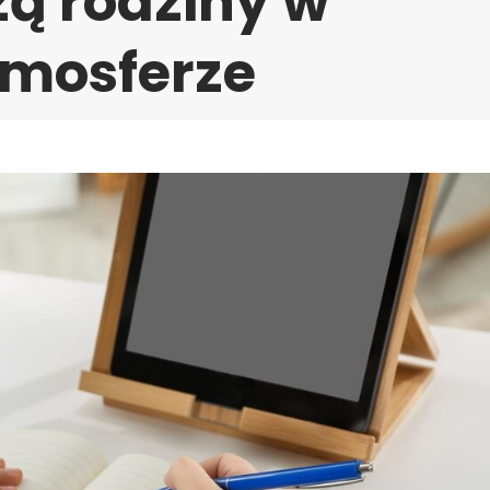
zą rodziny w
tmosferze