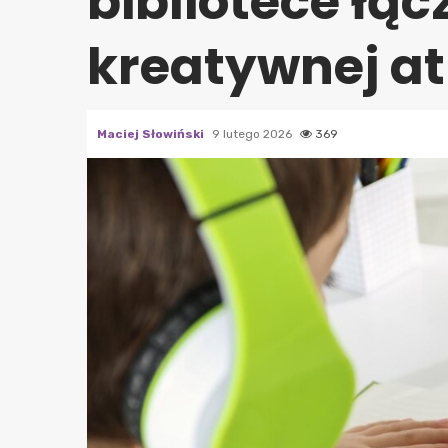
bibliotece łąc
kreatywnej a
Maciej Słowiński
9 lutego 2026
369