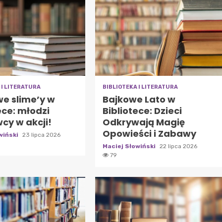
 I LITERATURA
BIBLIOTEKA I LITERATURA
we slime’y w
Bajkowe Lato w
ece: młodzi
Bibliotece: Dzieci
cy w akcji!
Odkrywają Magię
Opowieści i Zabawy
wiński
23 lipca 2026
Maciej Słowiński
22 lipca 2026
79