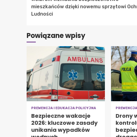
Reading
mieszkańców dzięki nowemu sprzętowi Och
Ludności
Powiązane wpisy
PREWENCJA I EDUKACJA POLICYJNA
PREWENCJA
Bezpieczne wakacje
Drony w
2026: kluczowe zasady
kontrol
unikania wypadków
bezpie
wodnych
droga