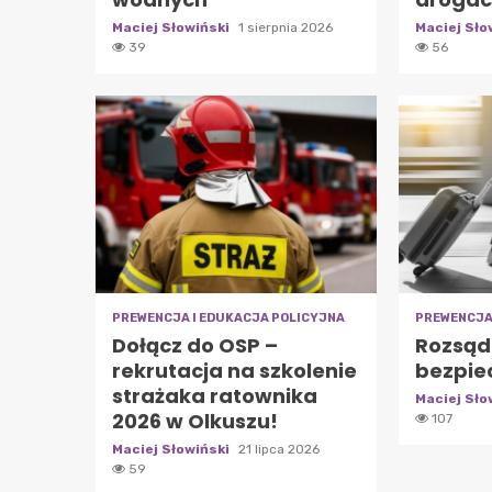
Maciej Słowiński
1 sierpnia 2026
Maciej Sło
39
56
PREWENCJA I EDUKACJA POLICYJNA
PREWENCJA
Dołącz do OSP –
Rozsąd
rekrutacja na szkolenie
bezpie
strażaka ratownika
Maciej Sło
2026 w Olkuszu!
107
Maciej Słowiński
21 lipca 2026
59