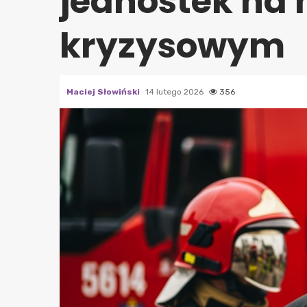
jednostek na
kryzysowym
Maciej Słowiński
14 lutego 2026
356