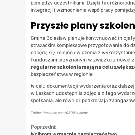
pomiędzy uczestnikami. Dzięki tak różnorodnej
integracji i wzmocnienia współpracy pomiędz
Przyszłe plany szkole
Gmina Bolesław planuje kontynuować inicjat
strażackim kompleksowe przygotowanie do dz
odbędą się kolejne ćwiczenia z wykorzystan
funduszom przyznanym w związku z nowelizacj
regularne szkolenia mają na celu zwięks
bezpieczeństwa w regionie.
W celu dokumentacji wydarzenia oraz dalszej 
w Laskach udostępniła zdjęcia z tego wydarze
spotkania, ale również podkreślają zaangażow
Źródło: facebook.com/OSP.Boleslaw
Continue
Poprzedni:
Wolbrom wzmacnia bezpieczeństwo