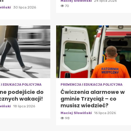
Maciej Słowiński
24 lipca 2026
70
wiński
30 lipca 2026
 I EDUKACJA POLICYJNA
PREWENCJA I EDUKACJA POLICYJNA
ne podejście do
Ćwiczenia alarmowe w
cznych wakacji!
gminie Trzyciąż – co
musisz wiedzieć?
wiński
18 lipca 2026
Maciej Słowiński
16 lipca 2026
98