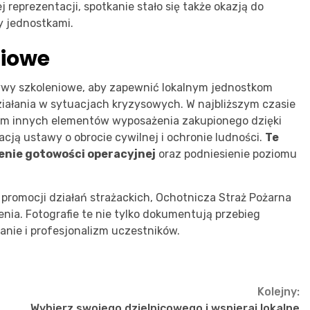
 reprezentacji, spotkanie stało się także okazją do
y jednostkami.
niowe
ywy szkoleniowe, aby zapewnić lokalnym jednostkom
iałania w sytuacjach kryzysowych. W najbliższym czasie
iem innych elementów wyposażenia zakupionego dzięki
ą ustawy o obrocie cywilnej i ochronie ludności.
Te
zenie gotowości operacyjnej
oraz podniesienie poziomu
promocji działań strażackich, Ochotnicza Straż Pożarna
nia. Fotografie te nie tylko dokumentują przebieg
anie i profesjonalizm uczestników.
Kolejny:
Wybierz swojego dzielnicowego i wspieraj lokalne