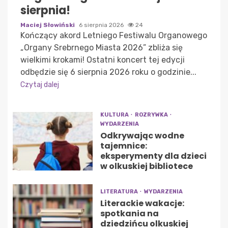
sierpnia!
Maciej Słowiński
6 sierpnia 2026
24
Kończący akord Letniego Festiwalu Organowego
„Organy Srebrnego Miasta 2026” zbliża się
wielkimi krokami! Ostatni koncert tej edycji
odbędzie się 6 sierpnia 2026 roku o godzinie...
Czytaj dalej
KULTURA
ROZRYWKA
WYDARZENIA
Odkrywając wodne
tajemnice:
eksperymenty dla dzieci
w olkuskiej bibliotece
LITERATURA
WYDARZENIA
Literackie wakacje:
spotkania na
dziedzińcu olkuskiej