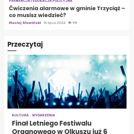
PREWENCJA I EDUKACJA POLICYJNA
Ćwiczenia alarmowe w gminie Trzyciąż –
co musisz wiedzieć?
Maciej Słowiński
16 lipca 2026
98
Przeczytaj
KULTURA
WYDARZENIA
Finał Letniego Festiwalu
Organowego w Olkuszu już 6