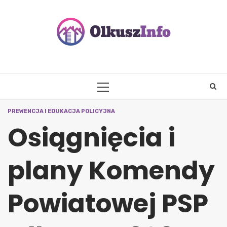
Skip
to
content
PRIMARY
MENU
PREWENCJA I EDUKACJA POLICYJNA
Osiągnięcia i
plany Komendy
Powiatowej PSP