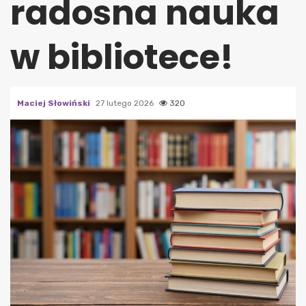
radosna nauka
w bibliotece!
Maciej Słowiński
27 lutego 2026
320