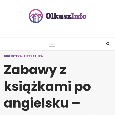
Skip
to
content
PRIMARY
MENU
BIBLIOTEKA I LITERATURA
Zabawy z
książkami po
angielsku –