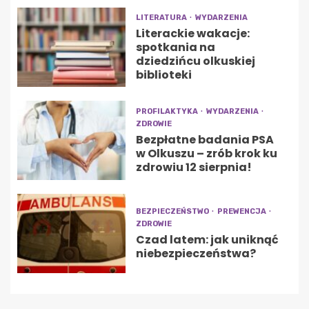
LITERATURA
WYDARZENIA
Literackie wakacje:
spotkania na
dziedzińcu olkuskiej
biblioteki
PROFILAKTYKA
WYDARZENIA
ZDROWIE
Bezpłatne badania PSA
w Olkuszu – zrób krok ku
zdrowiu 12 sierpnia!
BEZPIECZEŃSTWO
PREWENCJA
ZDROWIE
Czad latem: jak uniknąć
niebezpieczeństwa?