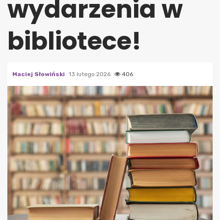
wydarzenia w
bibliotece!
Maciej Słowiński
13 lutego 2026
406