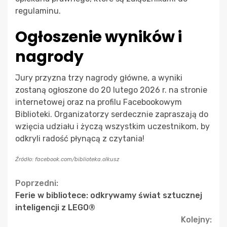
regulaminu.
Ogłoszenie wyników i
nagrody
Jury przyzna trzy nagrody główne, a wyniki
zostaną ogłoszone do 20 lutego 2026 r. na stronie
internetowej oraz na profilu Facebookowym
Biblioteki. Organizatorzy serdecznie zapraszają do
wzięcia udziału i życzą wszystkim uczestnikom, by
odkryli radość płynącą z czytania!
Źródło: facebook.com/biblioteka.olkusz
Continue
Poprzedni:
Ferie w bibliotece: odkrywamy świat sztucznej
Reading
inteligencji z LEGO®
Kolejny: