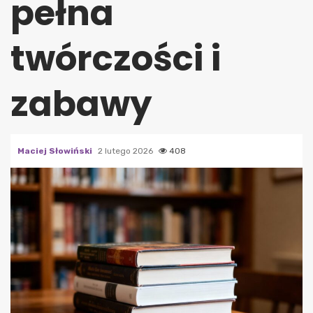
pełna
twórczości i
zabawy
Maciej Słowiński
2 lutego 2026
408