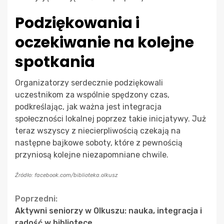
Podziękowania i
oczekiwanie na kolejne
spotkania
Organizatorzy serdecznie podziękowali
uczestnikom za wspólnie spędzony czas,
podkreślając, jak ważna jest integracja
społeczności lokalnej poprzez takie inicjatywy. Już
teraz wszyscy z niecierpliwością czekają na
następne bajkowe soboty, które z pewnością
przyniosą kolejne niezapomniane chwile.
Źródło: facebook.com/biblioteka.olkusz
Continue
Poprzedni:
Aktywni seniorzy w Olkuszu: nauka, integracja i
Reading
radość w bibliotece