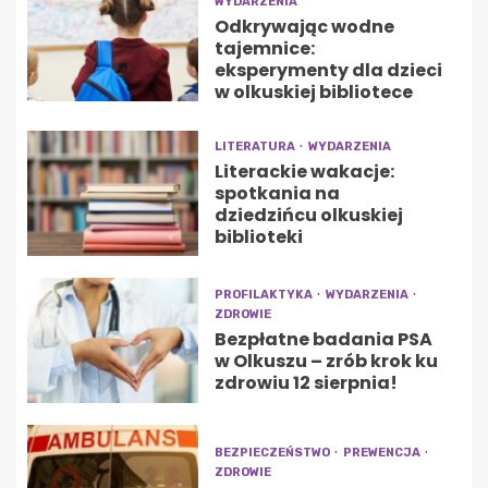
WYDARZENIA
Odkrywając wodne
tajemnice:
eksperymenty dla dzieci
w olkuskiej bibliotece
LITERATURA
WYDARZENIA
Literackie wakacje:
spotkania na
dziedzińcu olkuskiej
biblioteki
PROFILAKTYKA
WYDARZENIA
ZDROWIE
Bezpłatne badania PSA
w Olkuszu – zrób krok ku
zdrowiu 12 sierpnia!
BEZPIECZEŃSTWO
PREWENCJA
ZDROWIE