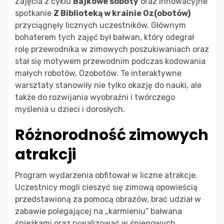
Zajęcia z cyklu
Bajkowe soboty
oraz innowacyjne
spotkanie
Z Biblioteką w krainie Oz(obotów)
przyciągnęły licznych uczestników. Głównym
bohaterem tych zajęć był bałwan, który odegrał
rolę przewodnika w zimowych poszukiwaniach oraz
stał się motywem przewodnim podczas kodowania
małych robotów, Ozobotów. Te interaktywne
warsztaty stanowiły nie tylko okazję do nauki, ale
także do rozwijania wyobraźni i twórczego
myślenia u dzieci i dorosłych.
Różnorodność zimowych
atrakcji
Program wydarzenia obfitował w liczne atrakcje.
Uczestnicy mogli cieszyć się zimową opowieścią
przedstawioną za pomocą obrazów, brać udział w
zabawie polegającej na „karmieniu” bałwana
śnieżkami oraz rywalizować w śniegowych