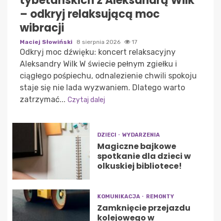
tybetańskich z Aleksandrą Wilk
– odkryj relaksującą moc
wibracji
Maciej Słowiński
8 sierpnia 2026
17
Odkryj moc dźwięku: koncert relaksacyjny
Aleksandry Wilk W świecie pełnym zgiełku i
ciągłego pośpiechu, odnalezienie chwili spokoju
staje się nie lada wyzwaniem. Dlatego warto
zatrzymać...
Czytaj dalej
DZIECI
WYDARZENIA
Magiczne bajkowe
spotkanie dla dzieci w
olkuskiej bibliotece!
KOMUNIKACJA
REMONTY
Zamknięcie przejazdu
kolejowego w