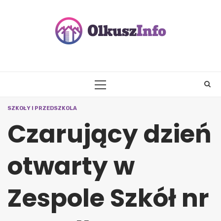
Skip
to
content
PRIMARY
MENU
SZKOŁY I PRZEDSZKOLA
Czarujący dzień
otwarty w
Zespole Szkół nr