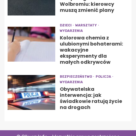
Wolbromiu: kierowcy
muszą zmienić plany
DZIECI
WARSZTATY
WYDARZENIA
Kolorowa chemia z
ulubionymi bohaterami:
wakacyjne
eksperymenty dla
małych odkrywców
BEZPIECZEŃSTWO
POLICJA
WYDARZENIA
Obywatelska
interwencja: jak
świadkowie ratują życie
na drogach