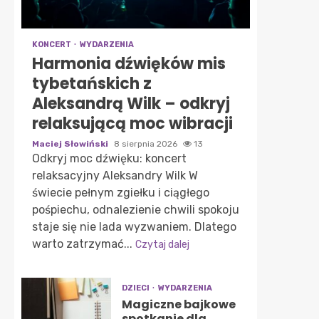
KONCERT
WYDARZENIA
Harmonia dźwięków mis
tybetańskich z
Aleksandrą Wilk – odkryj
relaksującą moc wibracji
Maciej Słowiński
8 sierpnia 2026
13
Odkryj moc dźwięku: koncert
relaksacyjny Aleksandry Wilk W
świecie pełnym zgiełku i ciągłego
pośpiechu, odnalezienie chwili spokoju
staje się nie lada wyzwaniem. Dlatego
warto zatrzymać...
Czytaj dalej
DZIECI
WYDARZENIA
Magiczne bajkowe
spotkanie dla