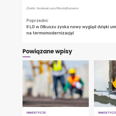
Źródło: facebook.com/MiastoBukowno
Continue
Poprzedni:
II LO w Olkuszu zyska nowy wygląd dzięki u
Reading
na termomodernizację!
Powiązane wpisy
INWESTYCJE
INWESTYCJ