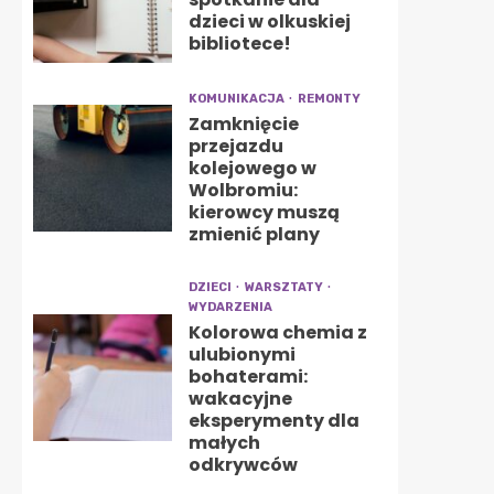
dzieci w olkuskiej
bibliotece!
KOMUNIKACJA
REMONTY
Zamknięcie
przejazdu
kolejowego w
Wolbromiu:
kierowcy muszą
zmienić plany
DZIECI
WARSZTATY
WYDARZENIA
Kolorowa chemia z
ulubionymi
bohaterami:
wakacyjne
eksperymenty dla
małych
odkrywców