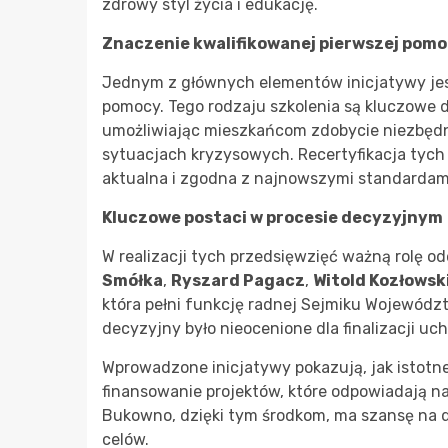
zdrowy styl życia i edukację.
Znaczenie kwalifikowanej pierwszej pom
Jednym z głównych elementów inicjatywy jest
pomocy. Tego rodzaju szkolenia są kluczowe 
umożliwiając mieszkańcom zdobycie niezbędn
sytuacjach kryzysowych. Recertyfikacja tych
aktualna i zgodna z najnowszymi standardam
Kluczowe postaci w procesie decyzyjnym
W realizacji tych przedsięwzięć ważną rolę od
Smółka
,
Ryszard Pagacz
,
Witold Kozłowsk
która pełni funkcję radnej Sejmiku Wojewódz
decyzyjny było nieocenione dla finalizacji u
Wprowadzone inicjatywy pokazują, jak istotne
finansowanie projektów, które odpowiadają na 
Bukowno, dzięki tym środkom, ma szansę na d
celów.