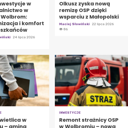
nwestycje w
Olkusz zyska nową
alnictwo w
remizę OSP dzięki
 Wolbrom:
wsparciu z Małopolski
izacja i komfort
Maciej Słowiński
22 lipca 2026
eszkańców
86
wiński
24 lipca 2026
E
INWESTYCJE
wietlica w
Remont strażnicy OSP
u – gmina
w Wolbromiu – nowa