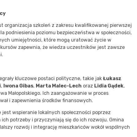
ocy
 organizacja szkoleń z zakresu kwalifikowanej pierwszej
dla podniesienia poziomu bezpieczeństwa w społeczności,
ych umiejętności, które mogą uratować życie w
 kursów zapewnia, że wiedza uczestników jest zawsze
i.
egrały kluczowe postaci polityczne, takie jak
Łukasz
i
,
Iwona Gibas
,
Marta Malec-Lech
oraz
Lidia Gądek
,
twa Małopolskiego. Ich zaangażowanie w proces
chwał i zapewnienia środków finansowych.
 jest wspieranie lokalnych społeczności poprzez
ich potrzeby i przyczyniają się do ich rozwoju. Gmina
alszy rozwój i integrację mieszkańców wokół wspólnych