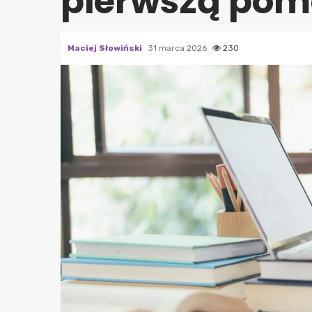
pierwszą pom
Maciej Słowiński
31 marca 2026
230