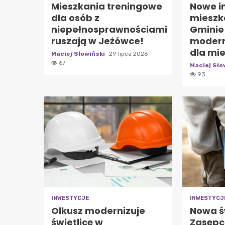
Mieszkania treningowe
Nowe i
dla osób z
mieszk
niepełnosprawnościami
Gminie
ruszają w Jeżówce!
modern
dla mi
Maciej Słowiński
29 lipca 2026
67
Maciej Sło
93
INWESTYCJE
INWESTYCJ
Olkusz modernizuje
Nowa ś
świetlicę w
Zasępc