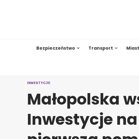
Skip
to
content
Bezpieczeństwo
Transport
Mias
INWESTYCJE
Małopolska w
Inwestycje na 