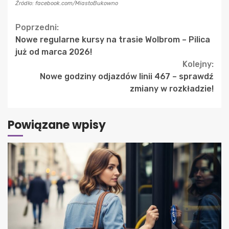
Źródło: facebook.com/MiastoBukowno
Continue
Poprzedni:
Nowe regularne kursy na trasie Wolbrom – Pilica
Reading
już od marca 2026!
Kolejny:
Nowe godziny odjazdów linii 467 – sprawdź
zmiany w rozkładzie!
Powiązane wpisy