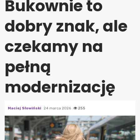
Bukownie to
dobry znak, ale
czekamy na
pełną
modernizację
Maciej Słowiński
24 marca 2026
255