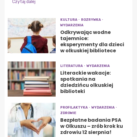
Czytaj dalej
KULTURA
ROZRYWKA
WYDARZENIA
Odkrywając wodne
tajemnice:
eksperymenty dla dzieci
w olkuskiej bibliotece
LITERATURA
WYDARZENIA
Literackie wakacje:
spotkania na
dziedzińcu olkuskiej
biblioteki
PROFILAKTYKA
WYDARZENIA
ZDROWIE
Bezpłatne badania PSA
w Olkuszu – zrób krok ku
zdrowiu 12 sierpnia!