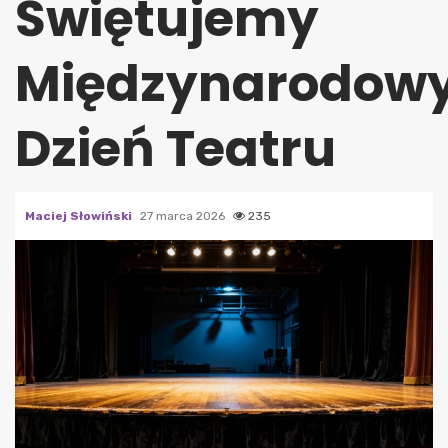
Świętujemy
Międzynarodow
Dzień Teatru
Maciej Słowiński
27 marca 2026
235