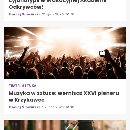
cyjanotypii w Wakacyjnej Akademii
Odkrywców!
Maciej Słowiński
21 lipca 2026
78
TEATR I SZTUKA
Muzyka w sztuce: wernisaż XXVI pleneru
w Krzykawce
Maciej Słowiński
13 lipca 2026
105