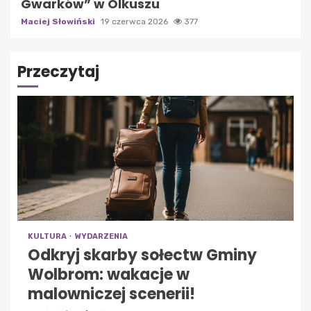
Gwarków” w Olkuszu
Maciej Słowiński
19 czerwca 2026
377
Przeczytaj
KULTURA
WYDARZENIA
Odkryj skarby sołectw Gminy
Wolbrom: wakacje w
malowniczej scenerii!