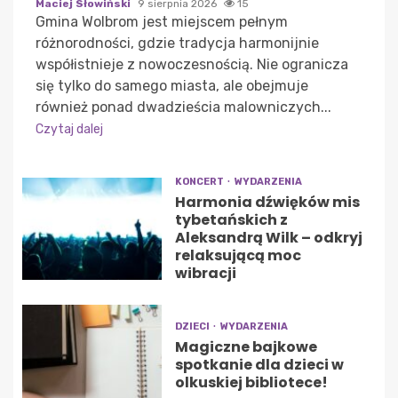
Maciej Słowiński
9 sierpnia 2026
15
Gmina Wolbrom jest miejscem pełnym
różnorodności, gdzie tradycja harmonijnie
współistnieje z nowoczesnością. Nie ogranicza
się tylko do samego miasta, ale obejmuje
również ponad dwadzieścia malowniczych...
Czytaj dalej
KONCERT
WYDARZENIA
Harmonia dźwięków mis
tybetańskich z
Aleksandrą Wilk – odkryj
relaksującą moc
wibracji
DZIECI
WYDARZENIA
Magiczne bajkowe
spotkanie dla dzieci w
olkuskiej bibliotece!