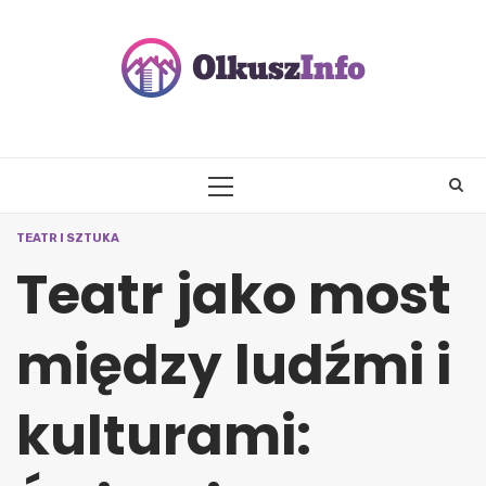
Skip
to
content
PRIMARY
MENU
TEATR I SZTUKA
Teatr jako most
między ludźmi i
kulturami: