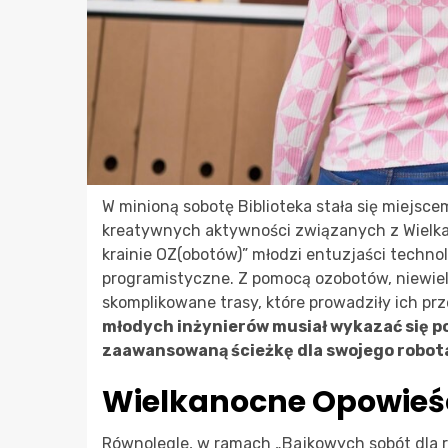
W minioną sobotę Biblioteka stała się miejsc
kreatywnych aktywności związanych z Wielka
krainie OZ(obotów)” młodzi entuzjaści techno
programistyczne. Z pomocą ozobotów, niewiel
skomplikowane trasy, które prowadziły ich pr
młodych inżynierów musiał wykazać się po
zaawansowaną ścieżkę dla swojego robot
Wielkanocne Opowieśc
Równolegle, w ramach „Bajkowych sobót dla ro