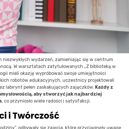
em niezwykłych wydarzeń, zamieniając się w centrum
nocą. W warsztatach zatytułowanych „Z biblioteką w
logii mieli okazję wypróbować swoje umiejętności
kich robotów edukacyjnych, uczestnicy projektowali
zez labirynt pełen zaskakujących zajączków.
Każdy z
mysłowością, aby stworzyć jak najbardziej
a
, co przyniosło wiele radości i satysfakcji.
i i Twórczość
dziny”, odbywały się zajęcia, które przyciągnęły uwagę