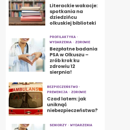
Literackie wakacje:
spotkania na
dziedzińcu
olkuskiej biblioteki
PROFILAKTYKA
WYDARZENIA
ZDROWIE
Bezpłatne badania
PSA w Olkuszu –
zrób krok ku
zdrowiu 12
sierpnia!
BEZPIECZEŃSTWO
PREWENCJA
ZDROWIE
Czad latem: jak
uniknąć
niebezpieczeństwa?
SENIORZY
WYDARZENIA