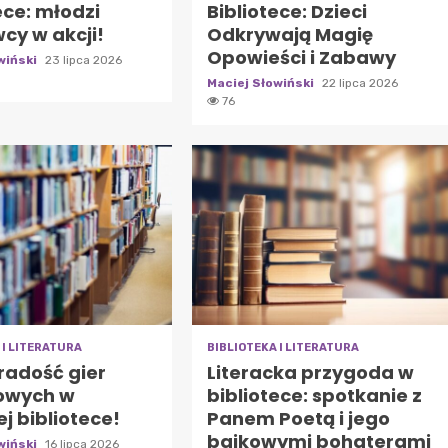
ece: młodzi
Bibliotece: Dzieci
cy w akcji!
Odkrywają Magię
Opowieści i Zabawy
wiński
23 lipca 2026
Maciej Słowiński
22 lipca 2026
76
 I LITERATURA
BIBLIOTEKA I LITERATURA
radość gier
Literacka przygoda w
owych w
bibliotece: spotkanie z
ej bibliotece!
Panem Poetą i jego
bajkowymi bohaterami
wiński
16 lipca 2026