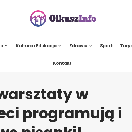
to
Kultura i Edukacja
Zdrowie
Sport
Tury
Kontakt
warsztaty w
ieci programują i