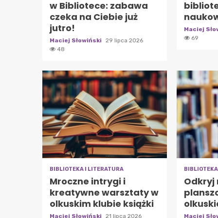
w Bibliotece: zabawa
bibliot
czeka na Ciebie już
naukow
jutro!
Maciej Sło
69
Maciej Słowiński
29 lipca 2026
48
BIBLIOTEKA I LITERATURA
BIBLIOTEKA
Mroczne intrygi i
Odkryj 
kreatywne warsztaty w
plansz
olkuskim klubie książki
olkuski
Maciej Słowiński
21 lipca 2026
Maciej Sło