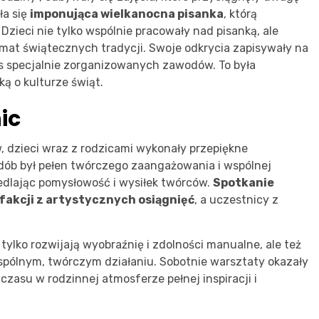
ła się
imponująca wielkanocna pisanka
, którą
zieci nie tylko wspólnie pracowały nad pisanką, ale
temat świątecznych tradycji. Swoje odkrycia zapisywały na
s specjalnie zorganizowanych zawodów. To była
ą o kulturze świąt.
ic
, dzieci wraz z rodzicami wykonały przepiękne
dób był pełen twórczego zaangażowania i wspólnej
iedlając pomysłowość i wysiłek twórców.
Spotkanie
fakcji z artystycznych osiągnięć
, a uczestnicy z
tylko rozwijają wyobraźnię i zdolności manualne, ale też
wspólnym, twórczym działaniu. Sobotnie warsztaty okazały
zasu w rodzinnej atmosferze pełnej inspiracji i