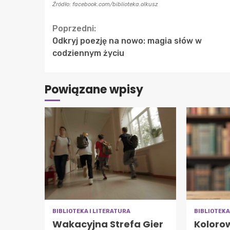
Źródło: facebook.com/biblioteka.olkusz
Continue
Poprzedni:
Odkryj poezję na nowo: magia słów w
Reading
codziennym życiu
Powiązane wpisy
BIBLIOTEKA I LITERATURA
BIBLIOTEKA
Wakacyjna Strefa Gier
Koloro