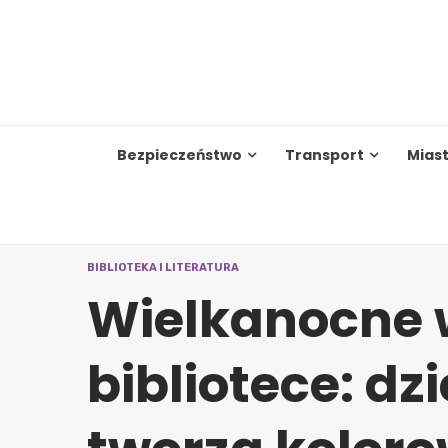
Skip
to
content
Bezpieczeństwo
Transport
Mias
BIBLIOTEKA I LITERATURA
Wielkanocne 
bibliotece: dz